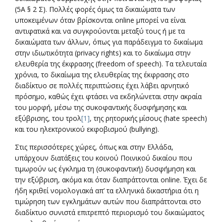
(5Α § 2 Σ). Πολλές φορές όμως τα δικαιώματα των
υποκειμένων όταν βρίσκονται online μπορεί να είναι
αντιφατικά και να συγκρούονται μεταξύ τους ή με τα
δικαιώματα των άλλων, όπως για παράδειγμα το δικαίωμα
στην ιδιωτικότητα (privacy rights) και το δικαίωμα στην
ελευθερία της έκφρασης (freedom of speech). Tα τελευταία
χρόνια, το δικαίωμα της ελευθερίας της έκφρασης στο
διαδίκτυο σε πολλές περιπτώσεις έχει λάβει αρνητικό
πρόσημο, καθώς έχει φτάσει να εκδηλώνεται στην ακραία
του μορφή, μέσω της συκοφαντικής δυσφήμησης και
εξύβρισης, του τρολ
[1]
, της ρητορικής μίσους (hate speech)
και του ηλεκτρονικού εκφοβισμού (bullying).
Στις περισσότερες χώρες, όπως και στην Ελλάδα,
υπάρχουν διατάξεις του κοινού Ποινικού δικαίου που
τιμωρούν ως έγκλημα τη (συκοφαντική) δυσφήμηση και
την εξύβριση, ακόμα και όταν διαπράττονται online. Έχει δε
ήδη κριθεί νομολογιακά απ’ τα ελληνικά δικαστήρια ότι η
τιμώρηση των εγκλημάτων αυτών που διαπράττονται στο
διαδίκτυο συνιστά επιτρεπτό περιορισμό του δικαιώματος