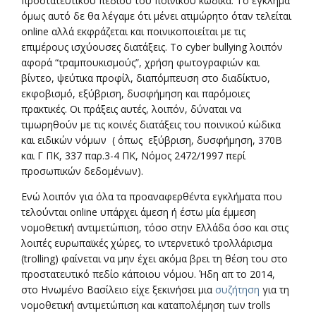
προστατευτικού πεδίου του ποινικού κώδικα. Το έγκλημα
όμως αυτό δε θα λέγαμε ότι μένει ατιμώρητο όταν τελείται
online αλλά εκφράζεται και ποινικοποιείται με τις
επιμέρους ισχύουσες διατάξεις. To cyber bullying λοιπόν
αφορά “τραμπουκισμούς”, χρήση φωτογραφιών και
βίντεο, ψεύτικα προφίλ, διαπόμπευση στο διαδίκτυο,
εκφοβισμό, εξύβριση, δυσφήμηση και παρόμοιες
πρακτικές. Οι πράξεις αυτές, λοιπόν, δύναται να
τιμωρηθούν με τις κοινές διατάξεις του ποινικού κώδικα
και ειδικών νόμων ( όπως εξύβριση, δυσφήμηση, 370Β
και Γ ΠΚ, 337 παρ.3-4 ΠΚ, Νόμος 2472/1997 περί
προσωπικών δεδομένων).
Ενώ λοιπόν για όλα τα προαναφερθέντα εγκλήματα που
τελούνται online υπάρχει άμεση ή έστω μία έμμεση
νομοθετική αντιμετώπιση, τόσο στην Ελλάδα όσο και στις
λοιπές ευρωπαϊκές χώρες, το ιντερνετικό τρολλάρισμα
(trolling) φαίνεται να μην έχει ακόμα βρει τη θέση του στο
προστατευτικό πεδίο κάποιου νόμου. Ήδη απ το 2014,
στο Ηνωμένο Βασίλειο είχε ξεκινήσει μια
συζήτηση
για τη
νομοθετική αντιμετώπιση και καταπολέμηση των trolls