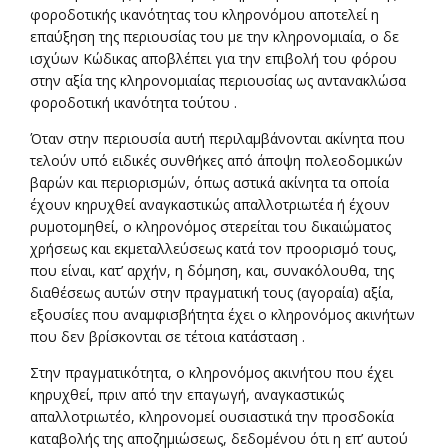
φοροδοτικής ικανότητας του κληρονόμου αποτελεί η
επαύξηση της περιουσίας του με την κληρονομιαία, ο δε
ισχύων Κώδικας αποβλέπει για την επιβολή του φόρου
στην αξία της κληρονομιαίας περιουσίας ως αντανακλώσα
φοροδοτική ικανότητα τούτου .
Όταν στην περιουσία αυτή περιλαμβάνονται ακίνητα που
τελούν υπό ειδικές συνθήκες από άποψη πολεοδομικών
βαρών και περιορισμών, όπως αστικά ακίνητα τα οποία
έχουν κηρυχθεί αναγκαστικώς απαλλοτριωτέα ή έχουν
ρυμοτομηθεί, ο κληρονόμος στερείται του δικαιώματος
χρήσεως και εκμεταλλεύσεως κατά τον προορισμό τους,
που είναι, κατ’ αρχήν, η δόμηση, και, συνακόλουθα, της
διαθέσεως αυτών στην πραγματική τους (αγοραία) αξία,
εξουσίες που αναμφισβήτητα έχει ο κληρονόμος ακινήτων
που δεν βρίσκονται σε τέτοια κατάσταση .
Στην πραγματικότητα, ο κληρονόμος ακινήτου που έχει
κηρυχθεί, πριν από την επαγωγή, αναγκαστικώς
απαλλοτριωτέο, κληρονομεί ουσιαστικά την προσδοκία
καταβολής της αποζημιώσεως, δεδομένου ότι η επ’ αυτού