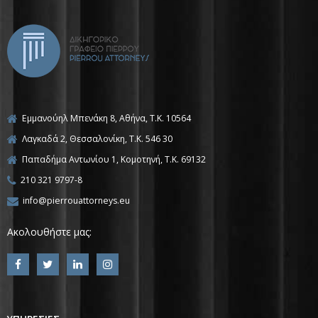
Εμμανούηλ Μπενάκη 8, Αθήνα, Τ.Κ. 10564
Λαγκαδά 2, Θεσσαλονίκη, T.K. 546 30
Παπαδήμα Αντωνίου 1, Κομοτηνή, T.K. 69132
210 321 9797-8
info@pierrouattorneys.eu
Ακολουθήστε μας: