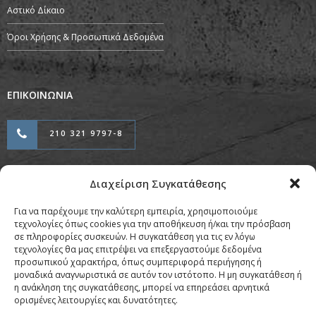
Αστικό Δίκαιο
Όροι Χρήσης & Προσωπικά Δεδομένα
ΕΠΙΚΟΙΝΩΝΙΑ
210 321 9797-8
Διαχείριση Συγκατάθεσης
Προσαρμογή & Φιλοξενία από την
Για να παρέχουμε την καλύτερη εμπειρία, χρησιμοποιούμε
Copyright © Pierrou Attorneys 2026
τεχνολογίες όπως cookies για την αποθήκευση ή/και την πρόσβαση
σε πληροφορίες συσκευών. Η συγκατάθεση για τις εν λόγω
τεχνολογίες θα μας επιτρέψει να επεξεργαστούμε δεδομένα
προσωπικού χαρακτήρα, όπως συμπεριφορά περιήγησης ή
μοναδικά αναγνωριστικά σε αυτόν τον ιστότοπο. Η μη συγκατάθεση ή
η ανάκληση της συγκατάθεσης, μπορεί να επηρεάσει αρνητικά
ορισμένες λειτουργίες και δυνατότητες.