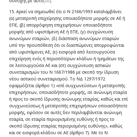
συνοχής με αυτό
[20]
.
15. Αρκεί να σημειωθεί ότι ο N 2166/1993 καταλαμβάνει:
(α) μετατροπή επιχείρησης οποιασδήποτε μορφής σε ΑΕ ή
ΕΠΕ, (β) απορρόφηση επιχειρήσεων οποιασδήποτε
μορφής από υφιστάμενη ΑΕ ή ΕΠΕ, (γ) συγχώνευση
ανωνύμων εταιριών, (δ) διάσπαση ανωνύμων εταιριών
υπό την προϋπόθεση ότι οι διασπώμενες απορροφώνται
από υφιστάμενες ΑΕ, (ε) εισφορά από λειτουργούσα
επιχείρηση ενός ή περισσότερων κλάδων ή τμημάτων της
σε λειτουργούσα ΑΕ και (στ) συγχώνευση αστικών
συνεταιρισμών του Ν 1667/1986 με σκοπό την ίδρυση
νέου αστικού συνεταιρισμού. Το ΝΔ 1297/1972
εφαρμόζεται (άρθρο 1) «επί συγχωνεύσεων ή μετατροπής
επιχειρήσεων, οποιασδήποτε μορφής, σε ανώνυμη εταιρία
ή προς το σκοπό ίδρυσης ανώνυμης εταιρίας, καθώς και επί
συγχωνεύσεως ή μετατροπής επιχειρήσεων οποιασδήποτε
μορφής, εφόσον σε αυτές δεν περιλαμβάνεται ανώνυμη
εταιρία, σε εταιρία περιορισμένης ευθύνης ή προς το
σκοπό ίδρυσης εταιρίας περιορισμένης ευθύνης», καθώς
και σε εισφορά κλάδου σε ΑΕ (άρθρο 7). Με το Ν