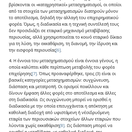
βρίσκονται οι «καταχρηστικοί» μετασχηματισμοί, οι οποίοι
από τα στοιχεία των μετασχηματισμών διατηρούν μόνον
το αποτέλεσμα, δηλαδή την αλλαγή του επιχειρηματικού
φορέα. Όμως, η διαδικασία και η τεχνική συντέλεσή τους
δεν προσιδιάζει σε εταιρικό μηχανισμό μεταβίβασης
περιουσίας, αλλά χρησιμοποιείται το κοινό εταιρικό δίκαιο
για τη λύση, την εκκαθάριση, τη διανομή, την ίδρυση και
την εισφορά περιουσίας
[6]
.
4. Η έννοια του μετασχηματισμού είναι έννοια γένους, η
οποία καλύπτει κάθε περίπτωση μεταβολής του φορέα
επιχείρησης
[7]
. Όπως προαναφέρθηκε, τρεις (3) είναι οι
βασικές κατηγορίες μετασχηματισμών: συγχώνευση,
διάσπαση και μετατροπή. Οι ορισμοί ποικίλλουν και
δίνουν έμφαση άλλες φορές στο αποτέλεσμα και άλλες
στη διαδικασία. Ως συγχώνευση μπορεί να ορισθεί η
διαδικασία με την οποία επιτυγχάνεται η απόκτηση με
καθολική διαδοχή από υφιστάμενη ή νέοϊδρυόμενη
εταιρία των περιουσιακών στοιχείων άλλων εταιριών που
λύονται χωρίς εκκαθάριση
[8]
. Ως διάσπαση μπορεί να
ορισθεί η μεταβίβαση, με καθολική διαδοχή, της