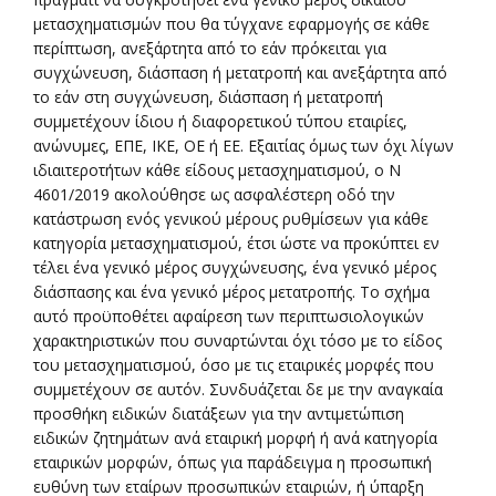
μετασχηματισμών που θα τύγχανε εφαρμογής σε κάθε
περίπτωση, ανεξάρτητα από το εάν πρόκειται για
συγχώνευση, διάσπαση ή μετατροπή και ανεξάρτητα από
το εάν στη συγχώνευση, διάσπαση ή μετατροπή
συμμετέχουν ίδιου ή διαφορετικού τύπου εταιρίες,
ανώνυμες, ΕΠΕ, ΙΚΕ, ΟΕ ή ΕΕ. Εξαιτίας όμως των όχι λίγων
ιδιαιτεροτήτων κάθε είδους μετασχηματισμού, ο Ν
4601/2019 ακολούθησε ως ασφαλέστερη οδό την
κατάστρωση ενός γενικού μέρους ρυθμίσεων για κάθε
κατηγορία μετασχηματισμού, έτσι ώστε να προκύπτει εν
τέλει ένα γενικό μέρος συγχώνευσης, ένα γενικό μέρος
διάσπασης και ένα γενικό μέρος μετατροπής. Το σχήμα
αυτό προϋποθέτει αφαίρεση των περιπτωσιολογικών
χαρακτηριστικών που συναρτώνται όχι τόσο με το είδος
του μετασχηματισμού, όσο με τις εταιρικές μορφές που
συμμετέχουν σε αυτόν. Συνδυάζεται δε με την αναγκαία
προσθήκη ειδικών διατάξεων για την αντιμετώπιση
ειδικών ζητημάτων ανά εταιρική μορφή ή ανά κατηγορία
εταιρικών μορφών, όπως για παράδειγμα η προσωπική
ευθύνη των εταίρων προσωπικών εταιριών, ή ύπαρξη