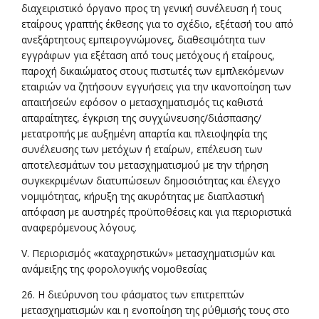
διαχειριστικό όργανο προς τη γενική συνέλευση ή τους
εταίρους γραπτής έκθεσης για το σχέδιο, εξέτασή του από
ανεξάρτητους εμπειρογνώμονες, διαθεσιμότητα των
εγγράφων για εξέταση από τους μετόχους ή εταίρους,
παροχή δικαιώματος στους πιστωτές των εμπλεκόμενων
εταιριών να ζητήσουν εγγυήσεις για την ικανοποίηση των
απαιτήσεών εφόσον ο μετασχηματισμός τις καθιστά
απαραίτητες, έγκριση της συγχώνευσης/διάσπασης/
μετατροπής με αυξημένη απαρτία και πλειοψηφία της
συνέλευσης των μετόχων ή εταίρων, επέλευση των
αποτελεσμάτων του μετασχηματισμού με την τήρηση
συγκεκριμένων διατυπώσεων δημοσιότητας και έλεγχο
νομιμότητας, κήρυξη της ακυρότητας με διαπλαστική
απόφαση με αυστηρές προϋποθέσεις και για περιοριστικά
αναφερόμενους λόγους.
V. Περιορισμός «καταχρηστικών» μετασχηματισμών και
ανάμειξης της φορολογικής νομοθεσίας
26. Η διεύρυνση του φάσματος των επιτρεπτών
μετασχηματισμών και η ενοποίηση της ρύθμισής τους στο