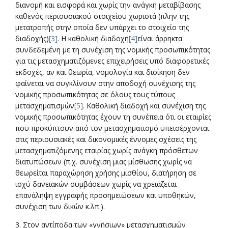
διανομή και εισφορά και χωρίς την ανάγκη μεταβίβασης
καθενός περιουσιακού στοιχείου χωριστά (πλην της
μετατροπής στην οποία δεν υπάρχει το στοιχείο της
διαδοχής)
[3]
. Η καθολική διαδοχή
[4]
είναι άρρηκτα
συνδεδεμένη με τη συνέχιση της νομικής προσωπικότητας
για τις μετασχηματιζόμενες επιχειρήσεις υπό διαφορετικές
εκδοχές, αν και θεωρία, νομολογία και διοίκηση δεν
φαίνεται να συγκλίνουν στην αποδοχή συνέχισης της
νομικής προσωπικότητας σε όλους τους τύπους
μετασχηματισμών
[5]
. Καθολική διαδοχή και συνέχιση της
νομικής προσωπικότητας έχουν τη συνέπεια ότι οι εταιρίες
που προκύπτουν από τον μετασχηματισμό υπεισέρχονται
στις περιουσιακές και δικονομικές έννομες σχέσεις της
μετασχηματιζόμενης εταιρίας χωρίς ανάγκη πρόσθετων
διατυπώσεων (π.χ. συνέχιση μιας μίσθωσης χωρίς να
θεωρείται παραχώρηση χρήσης μισθίου, διατήρηση σε
ισχύ δανειακών συμβάσεων χωρίς να χρειάζεται
επανάληψη εγγραφής προσημειώσεων και υποθηκών,
συνέχιση των δικών κ.λπ.).
3. Στον αντίποδα των «γνήσιων» μετασχηματισμών