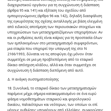
διαχειριστικού οργάνου για τη συγχώνευση ή διάσπαση
(άρθρα 95 και 141) και εξέταση του σχεδίου από
εμπειρογνώμονες (άρθρα 96 και 142), δηλαδή διασφάλιση
της εγκυρότητας της σχέσης ανταλλαγής με βάση ελεγμένη
από ειδικούς αποτίμηση των περιουσιακών στοιχείων και
υποχρεώσεων των μετασχηματιζόμενων επιχειρήσεων. Αν
και οι ρυθμίσεις αυτές είναι καίριες για τη προστασία όλων
των εμπλεκομένων στο μετασχηματισμό συμφερόντων,
μια εταιρία που επιχειρεί την υπαγωγή της στο N
2166/1993, δύναται να τις αποφύγει όχι μόνον όταν
συμμετέχει σε μια μη προβλεπόμενη από το εταιρικό
δίκαιο απόσχιση κλάδου, αλλά και όταν συμμετέχει σε
συγχώνευση ή διάσπαση διεπόμενη από αυτό.
Δ. Η ανάγκη συστηματοποίησης
18. Συνολικά, το εταιρικό δίκαιο των μετασχηματισμών
παρέμενε μέχρι σήμερα κατακερματισμένο σε ένα ευρύ
φάσμα νομοθετημάτων εταιρικού και φορολογικού
δικαίου, παλαιότερων και νεότερων, των οποίων οι επί
μέρους ρυθμίσεις υποφέρουν από ελλείψεις, συγκρούσεις