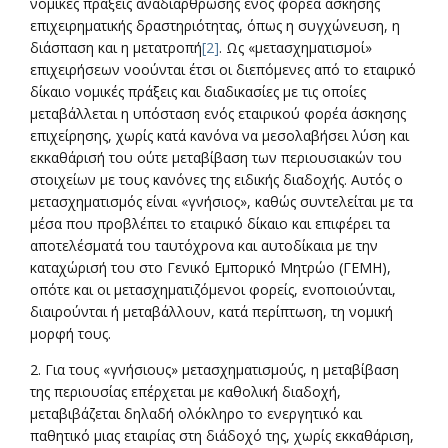
νομικές πράξεις αναδιάρθρωσης ενός φορέα άσκησης
επιχειρηματικής δραστηριότητας, όπως η συγχώνευση, η
διάσπαση και η μετατροπή
[2]
. Ως «μετασχηματισμοί»
επιχειρήσεων νοούνται έτσι οι διεπόμενες από το εταιρικό
δίκαιο νομικές πράξεις και διαδικασίες με τις οποίες
μεταβάλλεται η υπόσταση ενός εταιρικού φορέα άσκησης
επιχείρησης, χωρίς κατά κανόνα να μεσολαβήσει λύση και
εκκαθάρισή του ούτε μεταβίβαση των περιουσιακών του
στοιχείων με τους κανόνες της ειδικής διαδοχής. Αυτός ο
μετασχηματισμός είναι «γνήσιος», καθώς συντελείται με τα
μέσα που προβλέπει το εταιρικό δίκαιο και επιφέρει τα
αποτελέσματά του ταυτόχρονα και αυτοδίκαια με την
καταχώρισή του στο Γενικό Εμπορικό Μητρώο (ΓΕΜΗ),
οπότε και οι μετασχηματιζόμενοι φορείς, ενοποιούνται,
διαιρούνται ή μεταβάλλουν, κατά περίπτωση, τη νομική
μορφή τους.
2. Για τους «γνήσιους» μετασχηματισμούς, η μεταβίβαση
της περιουσίας επέρχεται με καθολική διαδοχή,
μεταβιβάζεται δηλαδή ολόκληρο το ενεργητικό και
παθητικό μιας εταιρίας στη διάδοχό της, χωρίς εκκαθάριση,