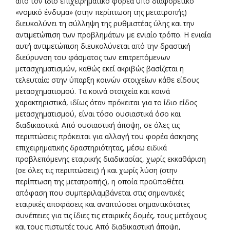
από τον ίδιο επιχειρηματικό φορέα υπό διαφορετικό
«νομικό ένδυμα» (στην περίπτωση της μετατροπής)
διευκολύνει τη σύλληψη της ρυθμιστέας ύλης και την
αντιμετώπιση των προβλημάτων με ενιαίο τρόπο. Η ενιαία
αυτή αντιμετώπιση διευκολύνεται από την δραστική
διεύρυνση του φάσματος των επιτρεπόμενων
μετασχηματισμών, καθώς εκεί ακριβώς βασίζεται η
τελευταία: στην ύπαρξη κοινών στοιχείων κάθε είδους
μετασχηματισμού. Τα κοινά στοιχεία και κοινά
χαρακτηριστικά, ιδίως όταν πρόκειται για το ίδιο είδος
μετασχηματισμού, είναι τόσο ουσιαστικά όσο και
διαδικαστικά. Από ουσιαστική άποψη, σε όλες τις
περιπτώσεις πρόκειται για αλλαγή του φορέα άσκησης
επιχειρηματικής δραστηριότητας, μέσω ειδικά
προβλεπόμενης εταιρικής διαδικασίας, χωρίς εκκαθάριση
(σε όλες τις περιπτώσεις) ή και χωρίς λύση (στην
περίπτωση της μετατροπής), η οποία προϋποθέτει
απόφαση που συμπεριλαμβάνεται στις σημαντικές
εταιρικές αποφάσεις και αναπτύσσει σημαντικότατες
συνέπειες για τις ίδιες τις εταιρικές δομές, τους μετόχους
και τους πιστωτές τους. Από διαδικαστική άποψη,