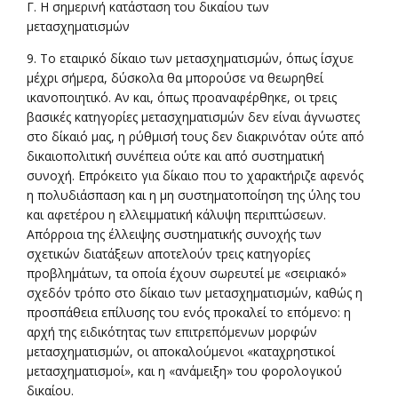
Γ. Η σημερινή κατάσταση του δικαίου των
μετασχηματισμών
9. Το εταιρικό δίκαιο των μετασχηματισμών, όπως ίσχυε
μέχρι σήμερα, δύσκολα θα μπορούσε να θεωρηθεί
ικανοποιητικό. Αν και, όπως προαναφέρθηκε, οι τρεις
βασικές κατηγορίες μετασχηματισμών δεν είναι άγνωστες
στο δίκαιό μας, η ρύθμισή τους δεν διακρινόταν ούτε από
δικαιοπολιτική συνέπεια ούτε και από συστηματική
συνοχή. Επρόκειτο για δίκαιο που το χαρακτήριζε αφενός
η πολυδιάσπαση και η μη συστηματοποίηση της ύλης του
και αφετέρου η ελλειμματική κάλυψη περιπτώσεων.
Απόρροια της έλλειψης συστηματικής συνοχής των
σχετικών διατάξεων αποτελούν τρεις κατηγορίες
προβλημάτων, τα οποία έχουν σωρευτεί με «σειριακό»
σχεδόν τρόπο στο δίκαιο των μετασχηματισμών, καθώς η
προσπάθεια επίλυσης του ενός προκαλεί το επόμενο: η
αρχή της ειδικότητας των επιτρεπόμενων μορφών
μετασχηματισμών, οι αποκαλούμενοι «καταχρηστικοί
μετασχηματισμοί», και η «ανάμειξη» του φορολογικού
δικαίου.