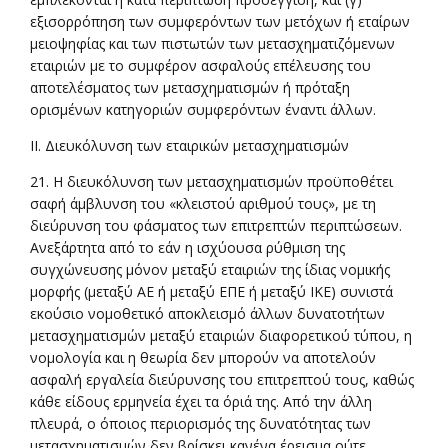
εξισορρόπηση των συμφερόντων των μετόχων ή εταίρων
μειοψηφίας και των πιστωτών των μετασχηματιζόμενων
εταιριών με το συμφέρον ασφαλούς επέλευσης του
αποτελέσματος των μετασχηματισμών ή πρόταξη
ορισμένων κατηγοριών συμφερόντων έναντι άλλων.
ΙΙ. Διευκόλυνση των εταιρικών μετασχηματισμών
21. Η διευκόλυνση των μετασχηματισμών προϋποθέτει
σαφή άμβλυνση του «κλειστού αριθμού τους», με τη
διεύρυνση του φάσματος των επιτρεπτών περιπτώσεων.
Ανεξάρτητα από το εάν η ισχύουσα ρύθμιση της
συγχώνευσης μόνον μεταξύ εταιριών της ίδιας νομικής
μορφής (μεταξύ ΑΕ ή μεταξύ ΕΠΕ ή μεταξύ ΙΚΕ) συνιστά
εκούσιο νομοθετικό αποκλεισμό άλλων δυνατοτήτων
μετασχηματισμών μεταξύ εταιριών διαφορετικού τύπου, η
νομολογία και η θεωρία δεν μπορούν να αποτελούν
ασφαλή εργαλεία διεύρυνσης του επιτρεπτού τους, καθώς
κάθε είδους ερμηνεία έχει τα όριά της. Από την άλλη
πλευρά, ο όποιος περιορισμός της δυνατότητας των
μετασχηματισμών δεν βρίσκει κανένα έρεισμα ούτε