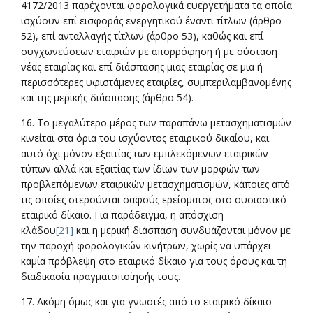
4172/2013 παρέχονται φορολογικά ευεργετήματα τα οποία
ισχύουν επί εισφοράς ενεργητικού έναντι τίτλων (άρθρο
52), επί ανταλλαγής τίτλων (άρθρο 53), καθώς και επί
συγχωνεύσεων εταιριών με απορρόφηση ή με σύσταση
νέας εταιρίας και επί διάσπασης μιας εταιρίας σε μια ή
περισσότερες υφιστάμενες εταιρίες, συμπεριλαμβανομένης
και της μερικής διάσπασης (άρθρο 54).
16. Το μεγαλύτερο μέρος των παραπάνω μετασχηματισμών
κινείται στα όρια του ισχύοντος εταιρικού δικαίου, και
αυτό όχι μόνον εξαιτίας των εμπλεκόμενων εταιρικών
τύπων αλλά και εξαιτίας των ίδιων των μορφών των
προβλεπόμενων εταιρικών μετασχηματισμών, κάποιες από
τις οποίες στερούνται σαφούς ερείσματος στο ουσιαστικό
εταιρικό δίκαιο. Για παράδειγμα, η απόσχιση
κλάδου
[21]
και η μερική διάσπαση συνδυάζονται μόνον με
την παροχή φορολογικών κινήτρων, χωρίς να υπάρχει
καμία πρόβλεψη στο εταιρικό δίκαιο για τους όρους και τη
διαδικασία πραγματοποίησής τους.
17. Ακόμη όμως και για γνωστές από το εταιρικό δίκαιο