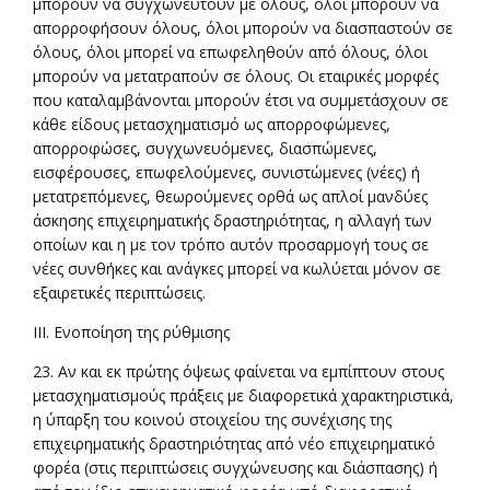
μπορούν να συγχωνευτούν με όλους, όλοι μπορούν να
απορροφήσουν όλους, όλοι μπορούν να διασπαστούν σε
όλους, όλοι μπορεί να επωφεληθούν από όλους, όλοι
μπορούν να μετατραπούν σε όλους. Οι εταιρικές μορφές
που καταλαμβάνονται μπορούν έτσι να συμμετάσχουν σε
κάθε είδους μετασχηματισμό ως απορροφώμενες,
απορροφώσες, συγχωνευόμενες, διασπώμενες,
εισφέρουσες, επωφελούμενες, συνιστώμενες (νέες) ή
μετατρεπόμενες, θεωρούμενες ορθά ως απλοί μανδύες
άσκησης επιχειρηματικής δραστηριότητας, η αλλαγή των
οποίων και η με τον τρόπο αυτόν προσαρμογή τους σε
νέες συνθήκες και ανάγκες μπορεί να κωλύεται μόνον σε
εξαιρετικές περιπτώσεις.
III. Eνοποίηση της ρύθμισης
23. Αν και εκ πρώτης όψεως φαίνεται να εμπίπτουν στους
μετασχηματισμούς πράξεις με διαφορετικά χαρακτηριστικά,
η ύπαρξη του κοινού στοιχείου της συνέχισης της
επιχειρηματικής δραστηριότητας από νέο επιχειρηματικό
φορέα (στις περιπτώσεις συγχώνευσης και διάσπασης) ή