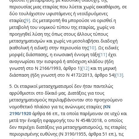
περιουσίας μιας εταιρίας που λύεται χωρίς εκκαθάριση, σε
δύο τουλάχιστον υφιστάμενες ή νεοϊδρυόμενες
εταιρίες
[9]
. Ως μετατροπή θα μπορούσε να ορισθεί η
μεταβολή του νομικού τύπου της εταιρίας, χωρίς να
προηγηθεί λύση της όπως στους άλλους τύπους
μετασχηματισμών και χωρίς να μεσολαβήσει διαδοχή
(καθολική ή ειδική) στην περιουσία της
[10]
. Ως ειδικές
μορφές διάσπασης, η ενωσιακή έννομη τάξη
[11]
έχει
αναγνωρίσει την εισφορά ή απόσχιση κλάδου (ήδη
γνωστή στο N 2166/1993, άρθρο 1)
[12]
και τη μερική
διάσπαση (ήδη γνωστή στο Ν 4172/2013, άρθρο 54)
[13]
.
5. Οι εταιρικοί μετασχηματισμοί δεν ήταν παντελώς
αρρύθμιστοι στο δίκαιό μας. Διατάξεις για τους
μετασχηματισμούς περιλαμβάνονταν στο προηγούμενο
νομοθετικό πλαίσιο για τις ανώνυμες εταιρίες (
ΚΝ
2190/1920
άρθρα 66 επ., τα οποία παρέμειναν σε ισχύ και
μετά την έναρξη εφαρμογής του Ν 4548/2018, ο οποίος
δεν περιέχει διατάξεις για μετασχηματισμούς), τις εταιρίες
περιορισμένης ευθύνης (Ν 3190/1955, άρθρα 51 επ.), τις