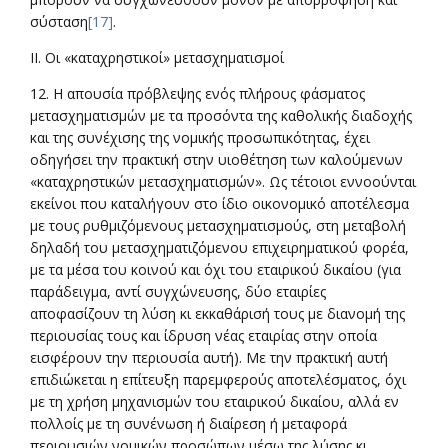
σύσταση
[17]
.
ΙΙ. Οι «καταχρηστικοί» μετασχηματισμοί
12. Η απουσία πρόβλεψης ενός πλήρους φάσματος
μετασχηματισμών με τα προσόντα της καθολικής διαδοχής
και της συνέχισης της νομικής προσωπικότητας, έχει
οδηγήσει την πρακτική στην υιοθέτηση των καλούμενων
«καταχρηστικών μετασχηματισμών». Ως τέτοιοι εννοούνται
εκείνοι που καταλήγουν στο ίδιο οικονομικό αποτέλεσμα
με τους ρυθμιζόμενους μετασχηματισμούς, στη μεταβολή
δηλαδή του μετασχηματιζόμενου επιχειρηματικού φορέα,
με τα μέσα του κοινού και όχι του εταιρικού δικαίου (για
παράδειγμα, αντί συγχώνευσης, δύο εταιρίες
αποφασίζουν τη λύση κι εκκαθάρισή τους με διανομή της
περιουσίας τους και ίδρυση νέας εταιρίας στην οποία
εισφέρουν την περιουσία αυτή). Με την πρακτική αυτή
επιδιώκεται η επίτευξη παρεμφερούς αποτελέσματος, όχι
με τη χρήση μηχανισμών του εταιρικού δικαίου, αλλά εν
πολλοίς με τη συνένωση ή διαίρεση ή μεταφορά
περιουσιών νομικών προσώπων μέσω της λύσης κι