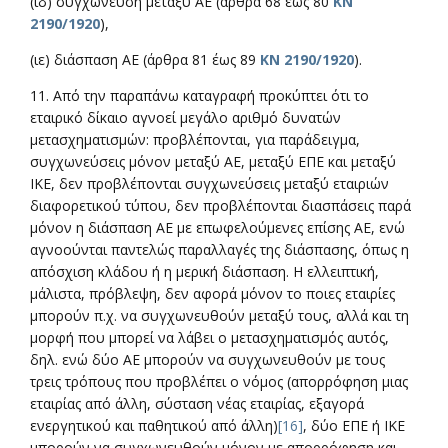
(ιδ) συγχώνευση μεταξύ ΑΕ (άρθρα 68 έως 80
ΚΝ
2190/1920
),
(ιε) διάσπαση ΑΕ (άρθρα 81 έως 89
ΚΝ 2190/1920
).
11. Από την παραπάνω καταγραφή προκύπτει ότι το
εταιρικό δίκαιο αγνοεί μεγάλο αριθμό δυνατών
μετασχηματισμών: προβλέπονται, για παράδειγμα,
συγχωνεύσεις μόνον μεταξύ ΑΕ, μεταξύ ΕΠΕ και μεταξύ
ΙΚΕ, δεν προβλέπονται συγχωνεύσεις μεταξύ εταιριών
διαφορετικού τύπου, δεν προβλέπονται διασπάσεις παρά
μόνον η διάσπαση ΑΕ με επωφελούμενες επίσης ΑΕ, ενώ
αγνοούνται παντελώς παραλλαγές της διάσπασης, όπως η
απόσχιση κλάδου ή η μερική διάσπαση. Η ελλειπτική,
μάλιστα, πρόβλεψη, δεν αφορά μόνον το ποιες εταιρίες
μπορούν π.χ. να συγχωνευθούν μεταξύ τους, αλλά και τη
μορφή που μπορεί να λάβει ο μετασχηματισμός αυτός,
δηλ. ενώ δύο ΑΕ μπορούν να συγχωνευθούν με τους
τρεις τρόπους που προβλέπει ο νόμος (απορρόφηση μιας
εταιρίας από άλλη, σύσταση νέας εταιρίας, εξαγορά
ενεργητικού και παθητικού από άλλη)
[16]
, δύο ΕΠΕ ή ΙΚΕ
μπορούν να συγχωνευθούν μόνον με απορρόφηση και