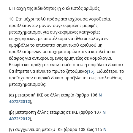
Ι. Η αρχή της ειδικότητας (ή ο κλειστός αριθμός)
10. Στη μέχρι πολύ πρόσφατα ισχύουσα νομοθεσία,
προβλέπονταν μόνον συγκεκριμένης μορφής
μετασχηματισμοί για συγκεκριμένες κατηγορίες
επιχειρήσεων, με αποτέλεσμα να τίθεται εύλογα εν
αμφιβόλω το επιτρεπτό σημαντικού αριθμού μη
προβλεπόμενων μετασχηματισμών και να καταλείπεται
έδαφος για αντικρουόμενες ερμηνείες σε νομολογία,
θεωρία και πράξη σε έναν τομέα όπου η ασφάλεια δικαίου
θα έπρεπε να είναι το πρώτο ζητούμενο
[15]
. Ειδικότερα, το
προϊσχύσαν εταιρικό δίκαιο προέβλεπε τους ακόλουθους
μετασχηματισμούς:
(α) μετατροπή ΙΚΕ σε άλλη εταιρία (άρθρο 106
Ν
4072/2012
),
(β) μετατροπή άλλης εταιρίας σε ΙΚΕ (άρθρο 107
Ν
4072/2012
),
(γ) συγχώνευση μεταξύ ΙΚΕ (άρθρα 108 έως 115
Ν