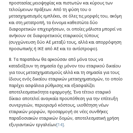
προστασίας μειοψηφίας και πιστωτών και κύρους των
τελούμενων πράξεων. Από τη φύση του ο
μετασχηματισμός εμπλέκει, σε όλες τις μορφές του, ακόμη
και στη μετατροπή, τα έννομα καθεστώτα δύο
διαφορετικών επιχειρήσεων, οι οποίες μάλιστα μπορεί να
ανήκουν σε διαφορετικούς εταιρικούς τύπους
(συγχώνευση δύο ΑΕ μεταξύ τους, αλλά και απορρόφηση
προσωπικής ή ΙΚΕ από ΑΕ και το αντίστροφο).
8. Τα παραπάνω θα αρκούσαν από μόνα τους να
καταδείξουν τη σημασία όχι μόνον του εταιρικού δικαίου
για τους μετασχηματισμούς αλλά και τη σημασία για τους
ίδιους ενός δικαίου εταιρικών μετασχηματισμών, το οποίο
παρέχει ασφάλεια ρύθμισης και εξασφαλίζει
αποτελεσματικότητα εφαρμογής. Ένα τέτοιο εταιρικό
δίκαιο αποτελεί αναγκαία προϋπόθεση για την επίτευξη
συνεργειών, περιορισμό κόστους, υιοθέτηση νέων
εταιρικών μορφών, προσαρμογή σε νέες συνθήκες
παραδοσιακών εταιρικών δομών, αποτελεσματική χρήση
εξυγιαντικών εργαλείων
[14]
.