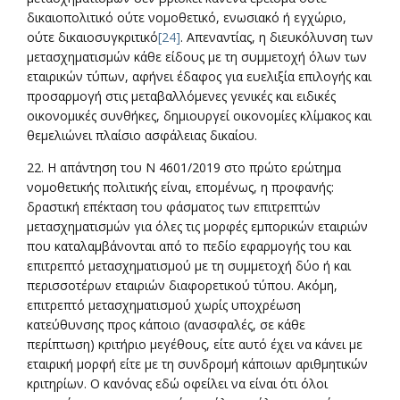
δικαιοπολιτικό ούτε νομοθετικό, ενωσιακό ή εγχώριο,
ούτε δικαιοσυγκριτικό
[24]
. Απεναντίας, η διευκόλυνση των
μετασχηματισμών κάθε είδους με τη συμμετοχή όλων των
εταιρικών τύπων, αφήνει έδαφος για ευελιξία επιλογής και
προσαρμογή στις μεταβαλλόμενες γενικές και ειδικές
οικονομικές συνθήκες, δημιουργεί οικονομίες κλίμακος και
θεμελιώνει πλαίσιο ασφάλειας δικαίου.
22. Η απάντηση του Ν 4601/2019 στο πρώτο ερώτημα
νομοθετικής πολιτικής είναι, επομένως, η προφανής:
δραστική επέκταση του φάσματος των επιτρεπτών
μετασχηματισμών για όλες τις μορφές εμπορικών εταιριών
που καταλαμβάνονται από το πεδίο εφαρμογής του και
επιτρεπτό μετασχηματισμού με τη συμμετοχή δύο ή και
περισσοτέρων εταιριών διαφορετικού τύπου. Ακόμη,
επιτρεπτό μετασχηματισμού χωρίς υποχρέωση
κατεύθυνσης προς κάποιο (ανασφαλές, σε κάθε
περίπτωση) κριτήριο μεγέθους, είτε αυτό έχει να κάνει με
εταιρική μορφή είτε με τη συνδρομή κάποιων αριθμητικών
κριτηρίων. Ο κανόνας εδώ οφείλει να είναι ότι όλοι