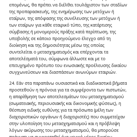
επομένως, θα πρέπει να διέλθει τουλάχιστον των σταδίων
της προπαρασκευής, της ενημέρωσης των μετόχων ή
εταίρων, της απόφασης της συνέλευσης των μετόχων ή
των εταίρων για κάθε εταιρικό τύπο, της κατάρτισης
σύμβασης ή μονομερούς πράξης κατά περίπτωση, της
υποβολής σε κάποιο προηγούμενο έλεγχο από τη
διοίκηση και της δημοσιότητας μέσω της οποίας
συντελείται ο μετασχηματισμός και επέρχονται τα
αποτελέσματά του, σύμφωνα άλλωστε και με το
επιτυχημένο πρότυπο του ενωσιακής προέλευσης δικαίου
συγχωνεύσεων και διασπάσεων ανωνύμων εταιριών.
24. Εάν στα παραπάνω ουσιαστικά και διαδικαστικά βήματα
προστεθούν η πρόνοια για τα συμφέροντα των πιστωτών,
η απαρίθμηση των αποτελεσμάτων του μετασχηματισμού
(σωματειακής, περιουσιακής και δικονομικής φύσεως), η
θέσπιση ειδικής ευθύνης για τα πρόσωπα (μέλη των
διαχειριστικών οργάνων ή διαχειριστές) που συμμετείχαν
στην υλοποίηση του μετασχηματισμού και η πρόβλεψη
λόγων ακύρωσης του μετασχηματισμού, θα μπορούσε
πράγματι να συγκροτηθεί ένα γενικό μέρος δικαίου