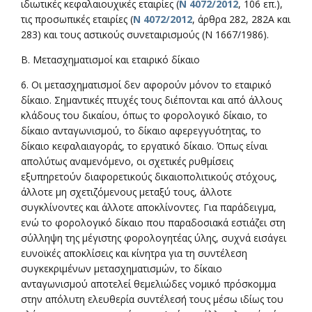
ιδιωτικές κεφαλαιουχικές εταιρίες (
Ν 4072/2012
, 106 επ.),
τις προσωπικές εταιρίες (
Ν 4072/2012
, άρθρα 282, 282Α και
283) και τους αστικούς συνεταιρισμούς (Ν 1667/1986).
Β. Μετασχηματισμοί και εταιρικό δίκαιο
6. Οι μετασχηματισμοί δεν αφορούν μόνον το εταιρικό
δίκαιο. Σημαντικές πτυχές τους διέπονται και από άλλους
κλάδους του δικαίου, όπως το φορολογικό δίκαιο, το
δίκαιο ανταγωνισμού, το δίκαιο αφερεγγυότητας, το
δίκαιο κεφαλαιαγοράς, το εργατικό δίκαιο. Όπως είναι
απολύτως αναμενόμενο, οι σχετικές ρυθμίσεις
εξυπηρετούν διαφορετικούς δικαιοπολιτικούς στόχους,
άλλοτε μη σχετιζόμενους μεταξύ τους, άλλοτε
συγκλίνοντες και άλλοτε αποκλίνοντες. Για παράδειγμα,
ενώ το φορολογικό δίκαιο που παραδοσιακά εστιάζει στη
σύλληψη της μέγιστης φορολογητέας ύλης, συχνά εισάγει
ευνοϊκές αποκλίσεις και κίνητρα για τη συντέλεση
συγκεκριμένων μετασχηματισμών, το δίκαιο
ανταγωνισμού αποτελεί θεμελιώδες νομικό πρόσκομμα
στην απόλυτη ελευθερία συντέλεσή τους μέσω ιδίως του