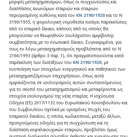
μορφές μετασχηματισμών, όπως οι συγχωνεύσεις και
διασπάσεις ανωνύμων εταιριών και εταιριών
περιορισμένης ευθύνης κατά τον
ΚΝ 2190/1920
και το Ν
3190/1955, η φορολογική νομοθεσία εισάγει παρεκκλίσεις
από το εταιρικό δίκαιο, κάποιες από τις οποίες θα
μπορούσαν να θεωρηθούν τουλάχιστον αμφίβολης
συμβατότητας με το ενωσιακό δίκαιο. Συγκεκριμένα, για
τους εν λόγω μετασχηματισμούς προβλέπεται από το N
2166/1993 (άρθρο 3 παρ. 1), ότι πραγματοποιούνται κατά
παρέκκλιση των διατάξεων του
ΚΝ 2190/1920
, με
ενοποίηση των στοιχείων ενεργητικού και παθητικού των
μετασχηματιζόμενων επιχειρήσεων, όπως αυτά
εμφανίζονται σε ισολογισμούς αυτών συντασσόμενους
για το σκοπό του μετασχηματισμού και μεταφέρονται ως
στοιχεία ισολογισμού της νέας εταιρίας. Η ισχύουσα
Οδηγία (ΕΕ) 2017/1132 του Ευρωπαϊκού Κοινοβουλίου και
του Συμβουλίου σχετικά με ορισμένες πτυχές του
εταιρικού δικαίου, η οποία, κωδικοποιεί, μεταξύ άλλων,
προηγούμενες οδηγίες για τη συγχώνευση και τη
διάσπαση κεφαλαιουχικών εταιριών, προβλέπει όμως
αυστηρή διαδικασία σύνταξης έκθεσης και ενημέρωσης του