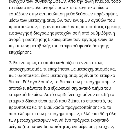
ελέγχου των συγκεντρώσεων. Από την άλλη πλευρά, τόσο
το δίκαιο κεφαλαιαγοράς όσο και το εργατικό δίκαιο
εστιάζουν στην αντιμετώπιση μεθοδεύσεων παράκαμψης,
μέσω των μετασχηματισμών, των εννόμων αγαθών που
προστατεύουν, π.χ. αντιμετωπίζοντας καταστάσεις έμμεσης
εισαγωγής ή διαγραφής μετοχών σε ή από ρυθμιζόμενη
αγορά ή διατήρησης δικαιωμάτων των εργαζομένων σε
περίπτωση μεταβολής του εταιρικού φορέα άσκησης
επιχείρησης.
7. Εκείνο όμως το οποίο καθορίζει τι εννοείται ως
μετασχηματισμός, τι επιτρέπεται ως μετασχηματισμός και
πώς υλοποιείται ένας μετασχηματισμός είναι το εταιρικό
δίκαιο. Εύλογα λοιπόν, το δίκαιο των μετασχηματισμών
αποτελεί πάντοτε ένα εξαιρετικά σημαντικό τμήμα του
εταιρικού δικαίου. Αυτό συμβαίνει όχι μόνον επειδή το
εταιρικό δίκαιο είναι αυτό που διέπει το επιτρεπτό, τις
προϋποθέσεις, τη διαδικασία πραγματοποίησης και τα
αποτελέσματα των μετασχηματισμών, αλλά επειδή η ύλη
των μετασχηματισμών γεννά ένα πράγματι εκρηκτικό
μείγμα ζητημάτων δημοσιότητας, ενημέρωσης μετόχων,