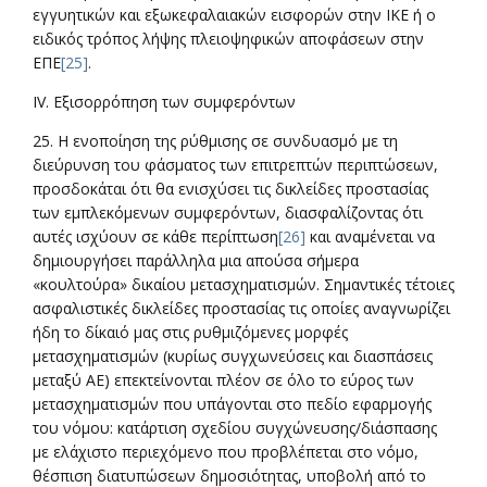
εγγυητικών και εξωκεφαλαιακών εισφορών στην ΙΚΕ ή ο
ειδικός τρόπος λήψης πλειοψηφικών αποφάσεων στην
ΕΠΕ
[25]
.
IV. Eξισορρόπηση των συμφερόντων
25. Η ενοποίηση της ρύθμισης σε συνδυασμό με τη
διεύρυνση του φάσματος των επιτρεπτών περιπτώσεων,
προσδοκάται ότι θα ενισχύσει τις δικλείδες προστασίας
των εμπλεκόμενων συμφερόντων, διασφαλίζοντας ότι
αυτές ισχύουν σε κάθε περίπτωση
[26]
και αναμένεται να
δημιουργήσει παράλληλα μια απούσα σήμερα
«κουλτούρα» δικαίου μετασχηματισμών. Σημαντικές τέτοιες
ασφαλιστικές δικλείδες προστασίας τις οποίες αναγνωρίζει
ήδη το δίκαιό μας στις ρυθμιζόμενες μορφές
μετασχηματισμών (κυρίως συγχωνεύσεις και διασπάσεις
μεταξύ ΑΕ) επεκτείνονται πλέον σε όλο το εύρος των
μετασχηματισμών που υπάγονται στο πεδίο εφαρμογής
του νόμου: κατάρτιση σχεδίου συγχώνευσης/διάσπασης
με ελάχιστο περιεχόμενο που προβλέπεται στο νόμο,
θέσπιση διατυπώσεων δημοσιότητας, υποβολή από το