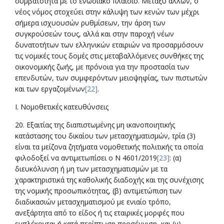
συμβατότητα με το ενωσιακό πλαίσιο. Μεταξύ άλλων, ο
νέος νόμος στοχεύει στην κάλυψη των κενών των μέχρι
σήμερα ισχυουσών ρυθμίσεων, την άρση των
συγκρούσεών τους, αλλά και στην παροχή νέων
δυνατοτήτων των ελληνικών εταιριών να προσαρμόσουν
τις νομικές τους δομές στις μεταβαλλόμενες συνθήκες της
οικονομικής ζωής, με πρόνοια για την προστασία των
επενδυτών, των συμφερόντων μειοψηφίας, των πιστωτών
και των εργαζομένων
[22]
.
Ι. Νομοθετικές κατευθύνσεις
20. Εξαιτίας της διαπιστωμένης μη ικανοποιητικής
κατάστασης του δικαίου των μετασχηματισμών, τρία (3)
είναι τα μείζονα ζητήματα νομοθετικής πολιτικής τα οποία
φιλοδοξεί να αντιμετωπίσει ο Ν 4601/2019
[23]
: (α)
διευκόλυνση ή μη των μετασχηματισμών με τα
χαρακτηριστικά της καθολικής διαδοχής και της συνέχισης
της νομικής προσωπικότητας, (β) αντιμετώπιση των
διαδικασιών μετασχηματισμού με ενιαίο τρόπο,
ανεξάρτητα από το είδος ή τις εταιρικές μορφές που
εμπλέκονται ή κατά περίπτωση προσέγγιση, και (γ)