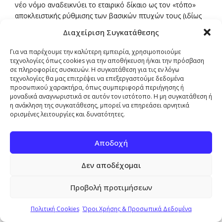
νέο νόμο αναδεικνύει το εταιρικό δίκαιο ως τον «τόπο»
αποκλειστικής ρύθμισης των βασικών πτυχών τους (ιδίως
επιτρεπτό, διαδικασία και αποτελέσματα). Η ανάδειξη αυτή
Διαχείριση Συγκατάθεσης
αναμένεται να έχει δύο ειδών θετικές συνέπειες, καθεμία
από τις οποίες συνδέεται με την αντιμετώπιση ενός
Για να παρέχουμε την καλύτερη εμπειρία, χρησιμοποιούμε
διαφορετικού προβλήματος του μέχρι πρότινος ισχύοντος
τεχνολογίες όπως cookies για την αποθήκευση ή/και την πρόσβαση
δικαίου των μετασχηματισμών. Αφενός μειώνονται τα
σε πληροφορίες συσκευών. Η συγκατάθεση για τις εν λόγω
τεχνολογίες θα μας επιτρέψει να επεξεργαστούμε δεδομένα
κίνητρα προσφυγής σε καταχρηστικούς μετασχηματισμούς
προσωπικού χαρακτήρα, όπως συμπεριφορά περιήγησης ή
με τα κόστη και τις αβεβαιότητες που αυτοί συνεπάγονται.
μοναδικά αναγνωριστικά σε αυτόν τον ιστότοπο. Η μη συγκατάθεση ή
Αφετέρου, εξαιτίας της άμβλυνσης της ανάγκης προσφυγής
η ανάκληση της συγκατάθεσης, μπορεί να επηρεάσει αρνητικά
σε «καταχρηστικούς» μετασχηματισμούς, δεν χρειάζεται η
ορισμένες λειτουργίες και δυνατότητες.
αντιστάθμιση της απουσίας του προνομίου της καθολικής
διαδοχής με φορολογικές διευκολύνσεις και κίνητρα,
Αποδοχή
αφού θα πρόκειται πλέον για προνόμιο γενικής
εφαρμογής εφαρμοστέο σε κάθε περίπτωση.
Δεν αποδέχομαι
27. Με αυτόν τον τρόπο, ο νόμος θέτει πλέον σαφή όρια
ανάμεσα στην εταιρική διαδικασία συντέλεσης των
Προβολή προτιμήσεων
μετασχηματισμών και τη φορολογική μεταχείρισή τους.
Εφόσον το εάν και το πώς κάθε μετασχηματισμού
Πολιτική Cookies
Όροι Χρήσης & Προσωπικά Δεδομένα
προβλέπεται αποκλειστικά στο εταιρικό δίκαιο, η