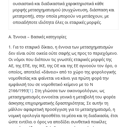
ουσιαστικά και διαδικαστικά χαρακτηριστικά κάθε
μορφής μετασχηματισμού (συγχώνευση, διάσπαση και
μετατροπή), στην οποία μπορούν να μετάσχουν, με
οποιαδήποτε ιδιότητα όλες οι εταιρικές μορφές.
Α. Έννοια – Βασικές κατηγορίες
1. Για το εταιρικό δίκαιο, η έννοια των μετασχηματισμών
δεν είναι ούτε οικεία ούτε σαφής ως προς το περιεχόμενο.
Οι νόμοι που διέπουν τις γνωστές εταιρικές μορφές της
ΑΕ, της ΕΠΕ, της ΙΚΕ, της ΟΕ και της ΕΕ αγνοούν τον όρο, ο
οποίος, αποτελεί «δάνειο» από το χώρο της φορολογικής
νομοθεσίας και φαίνεται να κάνει για πρώτη φορά την
εμφάνισή του σε νομοθετικό κείμενο με το N
2166/1993
[1]
. Στη γλώσσα των οικονομολόγων, ως
μετασχηματισμός εννοείται γενικά η μεταβολή του φορέα
άσκησης επιχειρηματικής δραστηριότητας. Σε αυτήν τη
μάλλον αφαιρετική προσέγγιση για το μετασχηματισμό, η
νομική ορολογία προσθέτει τα μέσα και τη διαδικασία, έτσι
ώστε εντέλει ο όρος να αποδίδει συνθετικά ποικίλες