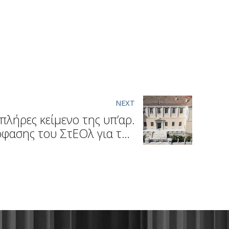
NEXT
πλήρες κείμενο της υπ’αρ.
φασης του ΣτΕΟλ για την
ητα του νόμου 4339/2015
οδότηση των τηλεοπτικών
σταθμών