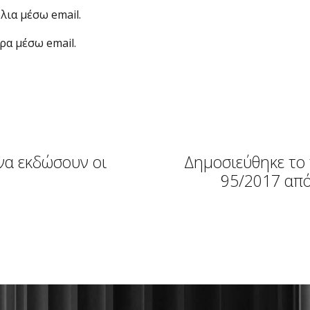
λια μέσω email.
ρα μέσω email.
να εκδώσουν οι
Δημοσιεύθηκε το 
95/2017 από
αντισυνταγματικότ
που αφορά την αδει