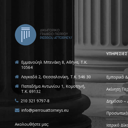
ΥΠΗΡΕΣΙΕΣ
Εμμανούηλ Μπενάκη 8, Αθήνα, Τ.Κ.
10564
Λαγκαδά 2, Θεσσαλονίκη, T.K. 546 30
Εμπορικό &
Παπαδήμα Αντωνίου 1, Κομοτηνή,
Ακίνητη Πε
T.K. 69132
210 321 9797-8
Δημόσιο – 
info@pierrouattorneys.eu
Προσωπικά
Ακολουθήστε μας:
Ιατρικό Δίκ