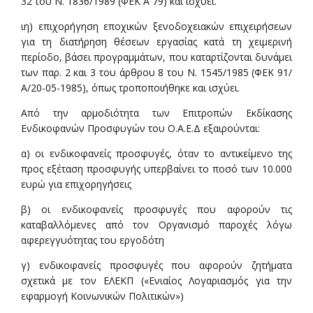
32 του Ν. 1836/1989 (ΦΕΚ Α΄ 79) και ισχύει.
ιη) επιχορήγηση εποχικών ξενοδοχειακών επιχειρήσεων
για τη διατήρηση θέσεων εργασίας κατά τη χειμερινή
περίοδο, βάσει προγραμμάτων, που καταρτίζονται δυνάμει
των παρ. 2 και 3 του άρθρου 8 του Ν. 1545/1985 (ΦΕΚ 91/
Α/20-05-1985), όπως τροποποιήθηκε και ισχύει.
Από την αρμοδιότητα των Επιτροπών Εκδίκασης
Ενδικοφανών Προσφυγών του Ο.Α.Ε.Δ εξαιρούνται:
α) οι ενδικοφανείς προσφυγές, όταν το αντικείμενο της
προς εξέταση προσφυγής υπερβαίνει το ποσό των 10.000
ευρώ για επιχορηγήσεις
β) οι ενδικοφανείς προσφυγές που αφορούν τις
καταβαλλόμενες από τον Οργανισμό παροχές λόγω
αφερεγγυότητας του εργοδότη
γ) ενδικοφανείς προσφυγές που αφορούν ζητήματα
σχετικά με τον ΕΛΕΚΠ («Ενιαίος Λογαριασμός για την
εφαρμογή Κοινωνικών Πολιτικών»)