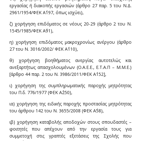
εργασίας ή διακοπής εργασιών (άρθρο 27 παρ. 5 του Ν.Δ.
2961/1954/ΦΕΚ Α΄197, όπως ισχύει),
ζ) χορήγηση επιδόματος σε νέους 20-29 (άρθρο 2 του Ν.
1545/1985/ΦΕΚ Α΄91),
η) χορήγηση επιδόματος μακροχρονίως ανέργου (άρθρο
27 του Ν. 3016/2002/ ΦΕΚ Α΄110),
θ) χορήγηση βοηθήματος ανεργίας αυτοτελώς και
ανεξαρτήτως απασχολουμένων (Ο.Α.Ε.Ε., Ε.Τ.Α.Π – Μ.Μ.Ε.)
[άρθρο 44 παρ. 2 του Ν. 3986/2011/ΦΕΚ Α΄152],
ι) χορήγηση της συμπληρωματικής παροχής μητρότητας
του Π.δ. 776/1977 (ΦΕΚ Α΄250),
ια) χορήγηση της ειδικής παροχής προστασίας μητρότητας
του άρθρου 142 του Ν. 3655/2008 (ΦΕΚ Α΄58),
ιβ) χορήγηση καταβολής αποδοχών στους σπουδαστές –
φοιτητές που απέχουν από την εργασία τους για
συμμετοχή στις γραπτές εξετάσεις της Σχολής που