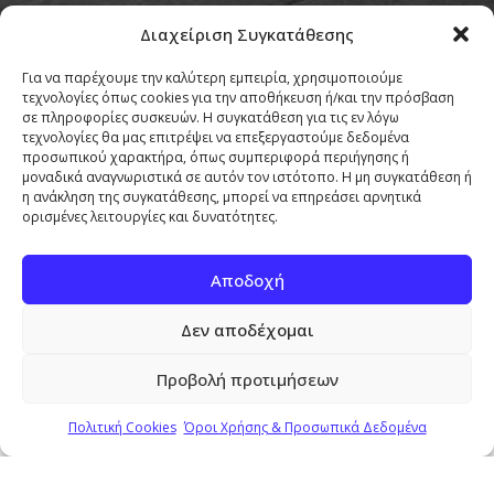
Διαχείριση Συγκατάθεσης
Προσαρμογή & Φιλοξενία από την
Για να παρέχουμε την καλύτερη εμπειρία, χρησιμοποιούμε
Copyright © Pierrou Attorneys 2026
τεχνολογίες όπως cookies για την αποθήκευση ή/και την πρόσβαση
σε πληροφορίες συσκευών. Η συγκατάθεση για τις εν λόγω
τεχνολογίες θα μας επιτρέψει να επεξεργαστούμε δεδομένα
προσωπικού χαρακτήρα, όπως συμπεριφορά περιήγησης ή
μοναδικά αναγνωριστικά σε αυτόν τον ιστότοπο. Η μη συγκατάθεση ή
η ανάκληση της συγκατάθεσης, μπορεί να επηρεάσει αρνητικά
ορισμένες λειτουργίες και δυνατότητες.
Κοινοποιήστε:
Αποδοχή
Facebook
X
Δεν αποδέχομαι
Μου αρέσει αυτό:
Προβολή προτιμήσεων
Πολιτική Cookies
Όροι Χρήσης & Προσωπικά Δεδομένα