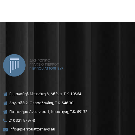
Εμμανούηλ Μπενάκη 8, Αθήνα, Τ.Κ. 10564
Λαγκαδά 2, Θεσσαλονίκη, T.K. 546 30
Παπαδήμα Αντωνίου 1, Κομοτηνή, T.K. 69132
210 321 9797-8
info@pierrouattorneys.eu