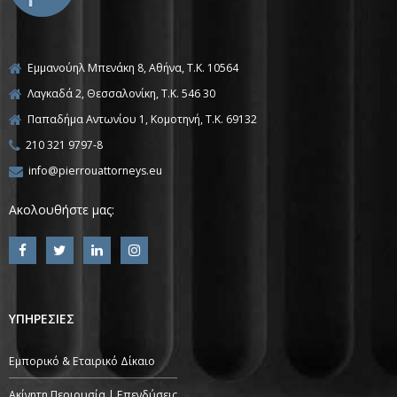
Εμμανούηλ Μπενάκη 8, Αθήνα, Τ.Κ. 10564
Λαγκαδά 2, Θεσσαλονίκη, T.K. 546 30
Παπαδήμα Αντωνίου 1, Κομοτηνή, T.K. 69132
210 321 9797-8
info@pierrouattorneys.eu
Ακολουθήστε μας:
ΥΠΗΡΕΣΙΕΣ
Εμπορικό & Εταιρικό Δίκαιο
Ακίνητη Περιουσία | Επενδύσεις