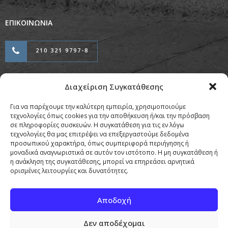
ΕΠΙΚΟΙΝΩΝΙΑ
210 321 9797-8
Διαχείριση Συγκατάθεσης
Προσαρμογή & Φιλοξενία από την
Για να παρέχουμε την καλύτερη εμπειρία, χρησιμοποιούμε
Copyright © Pierrou Attorneys 2026
τεχνολογίες όπως cookies για την αποθήκευση ή/και την πρόσβαση
σε πληροφορίες συσκευών. Η συγκατάθεση για τις εν λόγω
τεχνολογίες θα μας επιτρέψει να επεξεργαστούμε δεδομένα
προσωπικού χαρακτήρα, όπως συμπεριφορά περιήγησης ή
μοναδικά αναγνωριστικά σε αυτόν τον ιστότοπο. Η μη συγκατάθεση ή
η ανάκληση της συγκατάθεσης, μπορεί να επηρεάσει αρνητικά
ορισμένες λειτουργίες και δυνατότητες.
Κοινοποιήστε:
Αποδοχή
Facebook
X
Δεν αποδέχομαι