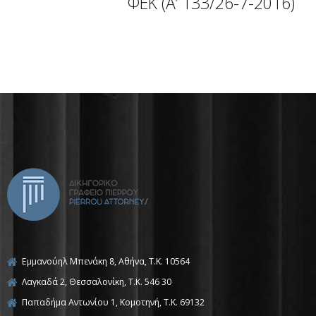
ΦΕΚ (Α’ 133/26-7-2016)
Εμμανούηλ Μπενάκη 8, Αθήνα, Τ.Κ. 10564
Λαγκαδά 2, Θεσσαλονίκη, T.K. 546 30
Παπαδήμα Αντωνίου 1, Κομοτηνή, T.K. 69132