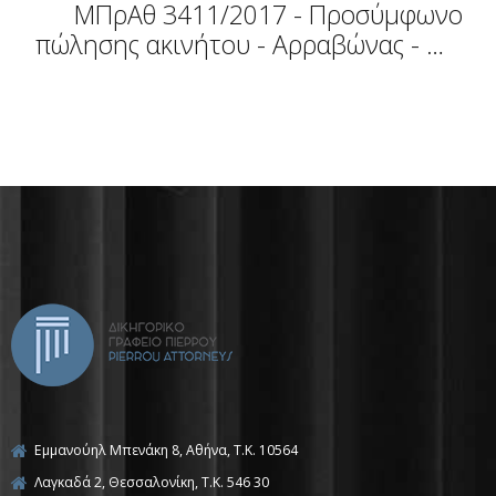
ΜΠρΑθ 3411/2017 - Προσύμφωνο
πώλησης ακινήτου - Αρραβώνας - Μη
κατάρτιση οριστικής σύμβασης –
Υπαιτιότητα
Εμμανούηλ Μπενάκη 8, Αθήνα, Τ.Κ. 10564
Λαγκαδά 2, Θεσσαλονίκη, T.K. 546 30