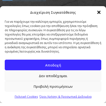
Διαχείριση Συγκατάθεσης
Προσαρμογή & Φιλοξενία από την
Για να παρέχουμε την καλύτερη εμπειρία, χρησιμοποιούμε
Copyright © Pierrou Attorneys 2026
τεχνολογίες όπως cookies για την αποθήκευση ή/και την πρόσβαση
σε πληροφορίες συσκευών. Η συγκατάθεση για τις εν λόγω
τεχνολογίες θα μας επιτρέψει να επεξεργαστούμε δεδομένα
προσωπικού χαρακτήρα, όπως συμπεριφορά περιήγησης ή
μοναδικά αναγνωριστικά σε αυτόν τον ιστότοπο. Η μη συγκατάθεση ή
η ανάκληση της συγκατάθεσης, μπορεί να επηρεάσει αρνητικά
ορισμένες λειτουργίες και δυνατότητες.
Κοινοποιήστε:
Αποδοχή
Facebook
X
Δεν αποδέχομαι
Μου αρέσει αυτό:
Προβολή προτιμήσεων
Πολιτική Cookies
Όροι Χρήσης & Προσωπικά Δεδομένα