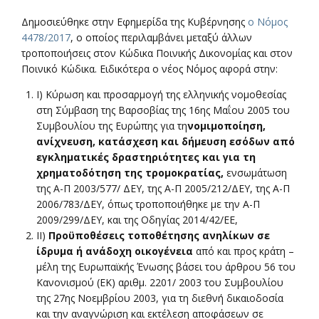
Δημοσιεύθηκε στην Εφημερίδα της Κυβέρνησης
ο Νόμος
4478/2017
, ο οποίος περιλαμβάνει μεταξύ άλλων
τροποποιήσεις στον Κώδικα Ποινικής Δικονομίας και στον
Ποινικό Κώδικα. Ειδικότερα ο νέος Νόμος αφορά στην:
I) Κύρωση και προσαρμογή της ελληνικής νομοθεσίας
στη Σύμβαση της Βαρσοβίας της 16ης Μαΐου 2005 του
Συμβουλίου της Ευρώπης για τη
νομιμοποίηση,
ανίχνευση, κατάσχεση και δήμευση εσόδων από
εγκληματικές δραστηριότητες και για τη
χρηματοδότηση της τρομοκρατίας,
ενσωμάτωση
της Α-Π 2003/577/ ΔΕΥ, της Α-Π 2005/212/ΔΕΥ, της Α-Π
2006/783/ΔΕΥ, όπως τροποποιήθηκε με την Α-Π
2009/299/ΔΕΥ, και της Οδηγίας 2014/42/ΕΕ,
II)
Προϋποθέσεις τοποθέτησης ανηλίκων σε
ίδρυμα ή ανάδοχη οικογένεια
από και προς κράτη –
μέλη της Ευρωπαϊκής Ένωσης βάσει του άρθρου 56 του
Κανονισμού (ΕΚ) αριθμ. 2201/ 2003 του Συμβουλίου
της 27ης Νοεμβρίου 2003, για τη διεθνή δικαιοδοσία
και την αναγνώριση και εκτέλεση αποφάσεων σε