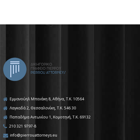
ΕΝΔΙΑΦΕΡΟΝΤΟΣ
Εμμανούηλ Μπενάκη 8, Αθήνα, Τ.Κ. 10564
Λαγκαδά 2, Θεσσαλονίκη, T.K. 546 30
Παπαδήμα Αντωνίου 1, Κομοτηνή, T.K. 69132
210 321 9797-8
info@pierrouattorneys.eu