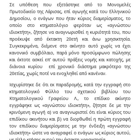
Σε υπόθεση που εξετάστηκε από το Μονομελές
Πρωτοδικείο της Λάρισας, επί αγωγής κατά του Ελληνικού
Δημοσίου, ο ενάγων που ήταν κύριος διαμερίσματος, το
οποίο στο κτηματολόγιο φερόταν ως «αγνώστου
ιδιοκτήτη», ζήτησε να αναγνωρισθεί η κυριότητά του, που
προέκυψε από έκτακτη 20ετή και άνω χρησικτησία.
Συγκεκριμένα, διέμενε στο ακίνητο αυτό χωρίς να έχει
κανονικό συμβόλαιο, παρά μόνο προσύμφωνο πώλησης
και έκτοτε ασκεί επ’ αυτού πράξεις νομής και κατοχής, με
διάνοια κυρίου επί χρονικό διάστημα μακρότερο της
20ετίας, χωρίς ποτέ να ενοχληθεί από κανέναν.
Ισχυρίστηκε δε ότι εκ παραδρομής, κατά την εγγραφή στο
κτηματολογικό Φύλλο του σχετικού βιβλίου του
Κτηματολογικού Γραφείου Λ., το επίδικο ακίνητο
εγγράφηκε ως «αγνώστου ιδιοκτήτη», ζήτησε δε με την
κρινόμενη αγωγή α) να αναγνωριστεί ότι είναι κύριος του
επιδίκου ακινήτου και β) να διορθωθεί η πρώτη εγγραφή
τον επιδίκου διαμερίσματος με την ένδειξη «αγνώστου
ιδιοκτήτη» ώστε να αναγραφεί ο ενάγων ως κύριος αυτού,
με τίτλο κτήσης αυτού την έκτακτη χρησικτησία.