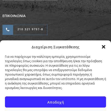
ΕΠΙΚΟΙΝΩΝΙΑ
210 321 9797-8
Διαχείριση Συγκατάθεσης
Προσαρμογή & Φιλοξενία από την
Για να παρέχουμε την καλύτερη εμπειρία, χρησιμοποιούμε
Copyright © Pierrou Attorneys 2026
τεχνολογίες όπως cookies για την αποθήκευση ή/και την πρόσβαση
σε πληροφορίες συσκευών. Η συγκατάθεση για τις εν λόγω
τεχνολογίες θα μας επιτρέψει να επεξεργαστούμε δεδομένα
προσωπικού χαρακτήρα, όπως συμπεριφορά περιήγησης ή
μοναδικά αναγνωριστικά σε αυτόν τον ιστότοπο. Η μη συγκατάθεση ή
η ανάκληση της συγκατάθεσης, μπορεί να επηρεάσει αρνητικά
ορισμένες λειτουργίες και δυνατότητες.
Κοινοποιήστε:
Αποδοχή
Facebook
X