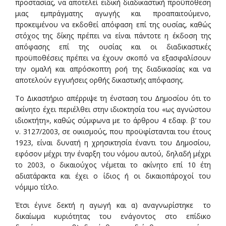
προστασίας, να αποτελεί ειδική διαδικαστική προϋπόθεση
μιας εμπράγματης αγωγής και προαπαιτούμενο,
προκειμένου να εκδοθεί απόφαση επί της ουσίας, καθώς
στόχος της δίκης πρέπει να είναι πάντοτε η έκδοση της
απόφασης επί της ουσίας και οι διαδικαστικές
προϋποθέσεις πρέπει να έχουν σκοπό να εξασφαλίσουν
την ομαλή και απρόσκοπτη ροή της διαδικασίας και να
αποτελούν εγγυήσεις ορθής δικαστικής απόφασης.
Το Δικαστήριο απέρριψε τη ένσταση του Δημοσίου ότι το
ακίνητο έχει περιέλθει στην ιδιοκτησία του «ως αγνώστου
ιδιοκτήτη», καθώς σύμφωνα με το άρθρου 4 εδαφ. β’ του
ν. 3127/2003, σε οικισμούς, που προϋφίστανται του έτους
1923, είναι δυνατή η χρησικτησία έναντι του Δημοσίου,
εφόσον μέχρι την έναρξη του νόμου αυτού, δηλαδή μέχρι
το 2003, ο δικαιούχος νέμεται το ακίνητο επί 10 έτη
αδιατάρακτα και έχει ο ίδιος ή οι δικαιοπάροχοί του
νόμιμο τίτλο.
Έτσι έγινε δεκτή η αγωγή και α) αναγνωρίστηκε το
δικαίωμα κυριότητας του ενάγοντος στο επίδικο