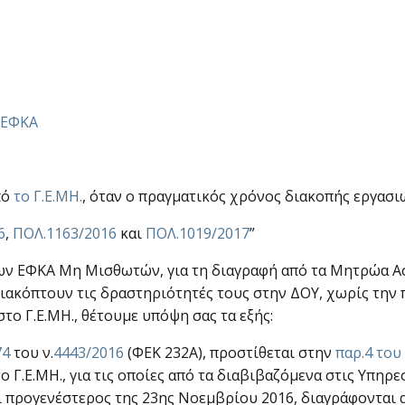
υ ΕΦΚΑ
πό
το Γ.Ε.ΜΗ.
, όταν ο πραγματικός χρόνος διακοπής εργασι
6
,
ΠΟΛ.1163/2016
και
ΠΟΛ.1019/2017
”
ν ΕΦΚΑ Μη Μισθωτών, για τη διαγραφή από τα Μητρώα Α
ιακόπτουν τις δραστηριότητές τους στην ΔΟΥ, χωρίς τη
ο Γ.Ε.ΜΗ., θέτουμε υπόψη σας τα εξής:
74
του ν.
4443/2016
(ΦΕΚ 232Α), προστίθεται στην
παρ.4 του
το Γ.Ε.ΜΗ., για τις οποίες από τα διαβιβαζόμενα στις Υπηρε
 προγενέστερος της 23ης Νοεμβρίου 2016, διαγράφονται α