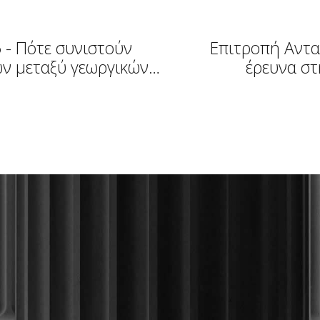
 - Πότε συνιστούν
Επιτροπή Αντα
ών μεταξύ γεωργικών
έρευνα στ
 τις ποσότητες