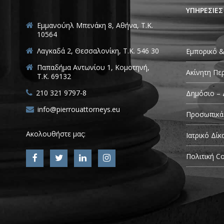
ΥΠΗΡΕΣΙΕΣ
Εμμανούηλ Μπενάκη 8, Αθήνα, Τ.Κ.
10564
Λαγκαδά 2, Θεσσαλονίκη, T.K. 546 30
Εμπορικό &
Παπαδήμα Αντωνίου 1, Κομοτηνή,
Ακίνητη Πε
T.K. 69132
210 321 9797-8
Δημόσιο – 
info@pierrouattorneys.eu
Προσωπικά
Ακολουθήστε μας:
Ιατρικό Δίκ
Πολιτική Co