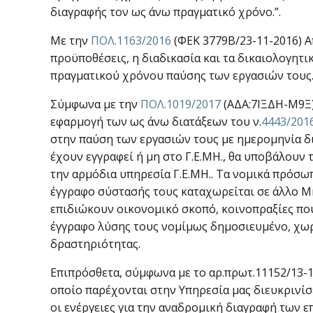
διαγραφής τον ως άνω πραγματικό χρόνο.”.
Με την
ΠΟΛ.1163/2016
(ΦΕΚ 3779Β/23-11-2016) Α
προϋποθέσεις, η διαδικασία και τα δικαιολογητ
πραγματικού χρόνου παύσης των εργασιών τους
Σύμφωνα με την
ΠΟΛ.1019/2017
(ΑΔΑ:7ΙΞΔΗ-Μ9Ξ),
εφαρμογή των ως άνω διατάξεων του ν.
4443/201
στην παύση των εργασιών τους με ημερομηνία 
έχουν εγγραφεί ή μη στο Γ.Ε.ΜΗ., θα υποβάλουν
την αρμόδια υπηρεσία Γ.Ε.ΜΗ.. Τα νομικά πρόσωπα
έγγραφο σύστασής τους καταχωρείται σε άλλο Μητ
επιδιώκουν οικονομικό σκοπό, κοινοπραξίες πο
έγγραφο λύσης τους νομίμως δημοσιευμένο, χωρί
δραστηριότητας.
Επιπρόσθετα, σύμφωνα με το αρ.πρωτ.11152/13-10
οποίο παρέχονται στην Υπηρεσία μας διευκρινίσ
οι ενέργειες για την αναδρομική διαγραφή των 