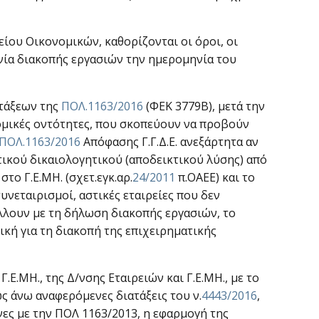
ου Οικονομικών, καθορίζονται οι όροι, οι
νία διακοπής εργασιών την ημερομηνία του
ατάξεων της
ΠΟΛ.1163/2016
(ΦΕΚ 3779Β), μετά την
νομικές οντότητες, που σκοπεύουν να προβούν
ΠΟΛ.1163/2016
Απόφασης Γ.Γ.Δ.Ε. ανεξάρτητα αν
τικού δικαιολογητικού (αποδεικτικού λύσης) από
το Γ.Ε.ΜΗ. (σχετ.εγκ.αρ.
24/2011
π.ΟΑΕΕ) και το
νεταιρισμοί, αστικές εταιρείες που δεν
λλουν με τη δήλωση διακοπής εργασιών, το
κή για τη διακοπή της επιχειρηματικής
Ε.ΜΗ., της Δ/νσης Εταιρειών και Γ.Ε.ΜΗ., με το
ς άνω αναφερόμενες διατάξεις του ν.
4443/2016
,
νες με την ΠΟΛ 1163/2013, η εφαρμογή της