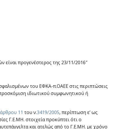
ών είναι προγενέστερος της 23/11/2016″
σφαλισμένων του ΕΦΚΑ-π.ΟΑΕΕ στις περιπτώσεις
ν προσκόμιση ιδιωτικού συμφωνητικού ή
 άρθρου 11
του ν.
3419/2005
, περίπτωση ε’ ως
σίες Γ.Ε.ΜΗ. στοιχεία προκύπτει ότι ο
υτεπάγγελτα και ατελώς από το Γ.Ε.ΜΗ. με χρόνο