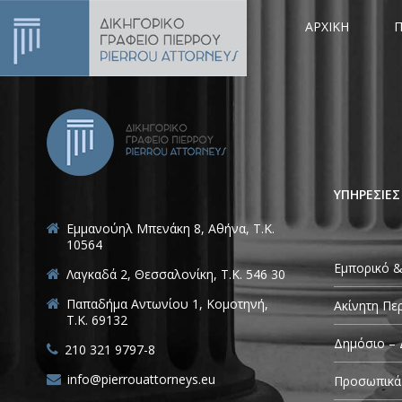
ΑΡΧΙΚΗ
Π
ΥΠΗΡΕΣΙΕΣ
Εμμανούηλ Μπενάκη 8, Αθήνα, Τ.Κ.
10564
Εμπορικό &
Λαγκαδά 2, Θεσσαλονίκη, T.K. 546 30
Παπαδήμα Αντωνίου 1, Κομοτηνή,
Ακίνητη Πε
T.K. 69132
Δημόσιο – 
210 321 9797-8
info@pierrouattorneys.eu
Προσωπικά