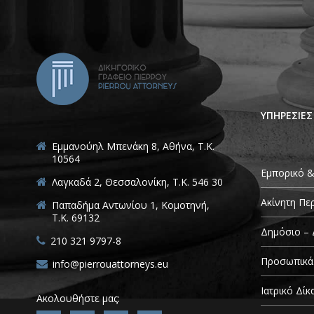
ΥΠΗΡΕΣΙΕΣ
Εμμανούηλ Μπενάκη 8, Αθήνα, Τ.Κ.
10564
Εμπορικό &
Λαγκαδά 2, Θεσσαλονίκη, T.K. 546 30
Ακίνητη Πε
Παπαδήμα Αντωνίου 1, Κομοτηνή,
T.K. 69132
Δημόσιο – 
210 321 9797-8
Προσωπικά
info@pierrouattorneys.eu
Ιατρικό Δίκ
Ακολουθήστε μας: