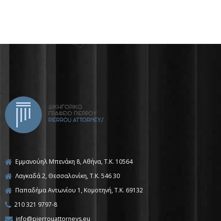
Εμμανούηλ Μπενάκη 8, Αθήνα, Τ.Κ. 10564
Λαγκαδά 2, Θεσσαλονίκη, T.K. 546 30
Παπαδήμα Αντωνίου 1, Κομοτηνή, T.K. 69132
210 321 9797-8
info@pierrouattorneys.eu