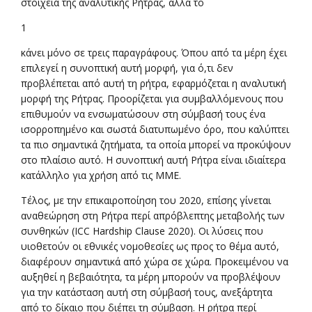
στοιχεία της αναλυτικής Ρήτρας, αλλά το
1
κάνει μόνο σε τρεις παραγράφους. Όπου από τα μέρη έχει
επιλεγεί η συνοπτική αυτή μορφή, για ό,τι δεν
προβλέπεται από αυτή τη ρήτρα, εφαρμόζεται η αναλυτική
μορφή της Ρήτρας. Προορίζεται για συμβαλλόμενους που
επιθυμούν να ενσωματώσουν στη σύμβασή τους ένα
ισορροπημένο και σωστά διατυπωμένο όρο, που καλύπτει
τα πιο σημαντικά ζητήματα, τα οποία μπορεί να προκύψουν
στο πλαίσιο αυτό. Η συνοπτική αυτή Ρήτρα είναι ιδιαίτερα
κατάλληλο για χρήση από τις ΜΜΕ.
Τέλος, με την επικαιροποίηση του 2020, επίσης γίνεται
αναθεώρηση στη Ρήτρα περί απρόβλεπτης μεταβολής των
συνθηκών (ICC Hardship Clause 2020). Οι λύσεις που
υιοθετούν οι εθνικές νομοθεσίες ως προς το θέμα αυτό,
διαφέρουν σημαντικά από χώρα σε χώρα. Προκειμένου να
αυξηθεί η βεβαιότητα, τα μέρη μπορούν να προβλέψουν
για την κατάσταση αυτή στη σύμβασή τους, ανεξάρτητα
από το δίκαιο που διέπει τη σύμβαση. Η ρήτρα περί