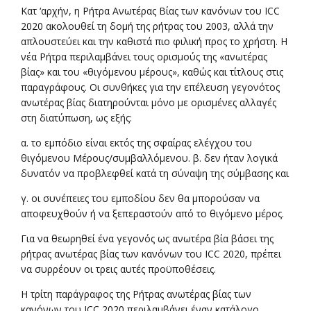
Κατ ‘αρχήν, η Ρήτρα Ανωτέρας Βίας των κανόνων του ICC
2020 ακολουθεί τη δομή της ρήτρας του 2003, αλλά την
απλουστεύει και την καθιστά πιο φιλική προς το χρήστη. Η
νέα Ρήτρα περιλαμβάνει τους ορισμούς της «ανωτέρας
βίας» και του «θιγόμενου μέρους», καθώς και τίτλους στις
παραγράφους. Οι συνθήκες για την επέλευση γεγονότος
ανωτέρας βίας διατηρούνται μόνο με ορισμένες αλλαγές
στη διατύπωση, ως εξής:
α. το εμπόδιο είναι εκτός της σφαίρας ελέγχου του
θιγόμενου Μέρους/συμβαλλόμενου. β. δεν ήταν λογικά
δυνατόν να προβλεφθεί κατά τη σύναψη της σύμβασης και
γ. οι συνέπειες του εμποδίου δεν θα μπορούσαν να
αποφευχθούν ή να ξεπεραστούν από το θιγόμενο μέρος.
Για να θεωρηθεί ένα γεγονός ως ανωτέρα βία βάσει της
ρήτρας ανωτέρας βίας των κανόνων του ICC 2020, πρέπει
να συρρέουν οι τρεις αυτές προϋποθέσεις.
Η τρίτη παράγραφος της Ρήτρας ανωτέρας βίας των
κανόνων του ICC 2020 περιλαμβάνει έναν κατάλογο