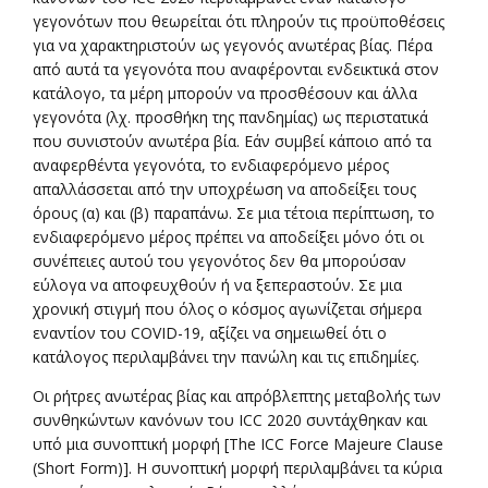
γεγονότων που θεωρείται ότι πληρούν τις προϋποθέσεις
για να χαρακτηριστούν ως γεγονός ανωτέρας βίας. Πέρα
από αυτά τα γεγονότα που αναφέρονται ενδεικτικά στον
κατάλογο, τα μέρη μπορούν να προσθέσουν και άλλα
γεγονότα (λχ. προσθήκη της πανδημίας) ως περιστατικά
που συνιστούν ανωτέρα βία. Εάν συμβεί κάποιο από τα
αναφερθέντα γεγονότα, το ενδιαφερόμενο μέρος
απαλλάσσεται από την υποχρέωση να αποδείξει τους
όρους (α) και (β) παραπάνω. Σε μια τέτοια περίπτωση, το
ενδιαφερόμενο μέρος πρέπει να αποδείξει μόνο ότι οι
συνέπειες αυτού του γεγονότος δεν θα μπορούσαν
εύλογα να αποφευχθούν ή να ξεπεραστούν. Σε μια
χρονική στιγμή που όλος ο κόσμος αγωνίζεται σήμερα
εναντίον του COVID-19, αξίζει να σημειωθεί ότι ο
κατάλογος περιλαμβάνει την πανώλη και τις επιδημίες.
Οι ρήτρες ανωτέρας βίας και απρόβλεπτης μεταβολής των
συνθηκώντων κανόνων του ICC 2020 συντάχθηκαν και
υπό μια συνοπτική μορφή [The ICC Force Majeure Clause
(Short Form)]. Η συνοπτική μορφή περιλαμβάνει τα κύρια