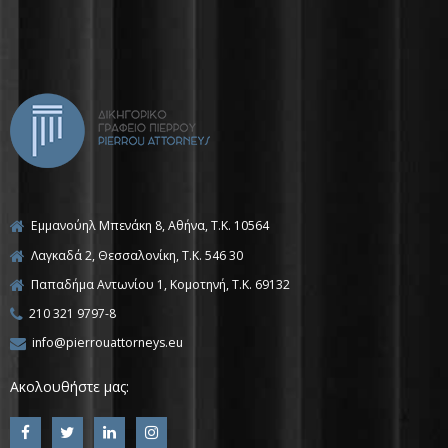
Εμμανούηλ Μπενάκη 8, Αθήνα, Τ.Κ. 10564
Λαγκαδά 2, Θεσσαλονίκη, T.K. 546 30
Παπαδήμα Αντωνίου 1, Κομοτηνή, T.K. 69132
210 321 9797-8
info@pierrouattorneys.eu
Ακολουθήστε μας: