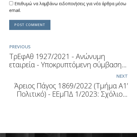
Επιθυμώ να λαμβάνω ειδοποιήσεις για νέα άρθρα μέσω
email.
POST COMMENT
PREVIOUS
ΤρΕφΑθ 1927/2021 - Ανώνυμη
εταιρεία - Υποκρυπτόμενη σύμβαση
δωρεάς - Αγορά ακινήτων από την
NEXT
εταιρία και πώληση μετοχών στην
Άρειος Πάγος 1869/2022 (Τμήμα Α1’
μοναδική τότε μέτοχο αυτής -
Πολιτικό) - ΕΕμΠΔ 1/2023: Σχόλιο Ι.
Υποκρυπτόμενη σύμβαση δωρεάς
Αθηναίος Πιέρρος, σ. 63-78