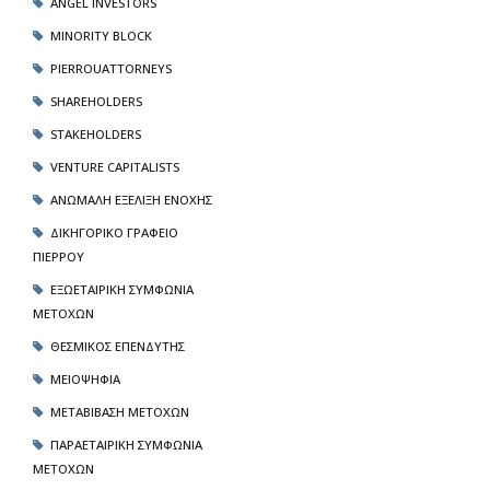
ANGEL INVESTORS
MINORITY BLOCK
PIERROUATTORNEYS
SHAREHOLDERS
STAKEHOLDERS
VENTURE CAPITALISTS
ΑΝΏΜΑΛΗ ΕΞΈΛΙΞΗ ΕΝΟΧΉΣ
ΔΙΚΗΓΟΡΙΚΌ ΓΡΑΦΕΊΟ
ΠΙΈΡΡΟΥ
ΕΞΩΕΤΑΙΡΙΚΉ ΣΥΜΦΩΝΊΑ
ΜΕΤΌΧΩΝ
ΘΕΣΜΙΚΌΣ ΕΠΕΝΔΥΤΉΣ
ΜΕΙΟΨΗΦΊΑ
ΜΕΤΑΒΊΒΑΣΗ ΜΕΤΟΧΏΝ
ΠΑΡΑΕΤΑΙΡΙΚΉ ΣΥΜΦΩΝΊΑ
ΜΕΤΌΧΩΝ