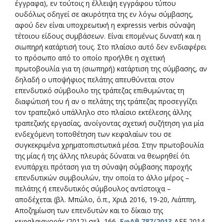
έγγραφα), εν τούτοις η έλλειψη εγγράφου τύπου
ουδόλως οδηγεί σε ακυρότητα της εν λόγω σύμβασης,
αφού δεν είναι υποχρεωτική η expressis verbis σύναψη
τέτοιου είδους συμβάσεων. Είναι επομένως δυνατή και η
σιωπηρή κατάρτισή τους. Στο πλαίσιο αυτό δεν ενδιαφέρει
το πρόσωπο από το οποίο προήλθε η σχετική
πρωτοβουλία για τη (σιωπηρή) κατάρτιση της σύμβασης, αν
δηλαδή ο υποψήφιος πελάτης απευθύνεται στον
επενδυτικό σύμβουλο της τράπεζας επιθυμώντας τη
διαφώτισή του ή αν ο πελάτης της τράπεζας προσεγγίζει
τον τραπεζικό υπάλληλο στο πλαίσιο εκτέλεσης άλλης
τραπεζικής εργασίας, ανοίγοντας σχετική συζήτηση για μία
ενδεχόμενη τοποθέτηση των κεφαλαίων του σε
συγκεκριμένα χρηματοπιστωτικά μέσα. Στην πρωτοβουλία
της μίας ή της άλλης πλευράς δύναται να θεωρηθεί ότι
ενυπάρχει πρόταση για τη σύναψη σύμβασης παροχής
επενδυτικών συμβουλών, την οποία το άλλο μέρος –
πελάτης ή επενδυτικός σύμβουλος αντίστοιχα –
αποδέχεται (βλ. Μπώλο, ό.π., ΧριΔ 2016, 19-20, Λιάππη,
Αποζημίωση των επενδυτών και το δίκαιο της
κεφαλαιαγοράς (2012) σελ. 166,
ΕφΑθ 787/2013
ΔΕΕ 2014,