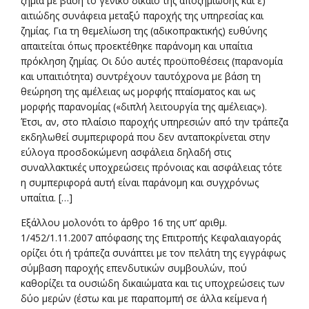
ζημία με βάση το γενικό δίκαιο της αποζημίωσης και ε)
αιτιώδης συνάφεια μεταξύ παροχής της υπηρεσίας και
ζημίας. Για τη θεμελίωση της (αδικοπρακτικής) ευθύνης
απαιτείται όπως προεκτέθηκε παράνομη και υπαίτια
πρόκληση ζημίας. Οι δύο αυτές προϋποθέσεις (παρανομία
και υπαιτιότητα) συντρέχουν ταυτόχρονα με βάση τη
θεώρηση της αμέλειας ως μορφής πταίσματος και ως
μορφής παρανομίας («διπλή λειτουργία της αμέλειας»).
Έτσι, αν, στο πλαίσιο παροχής υπηρεσιών από την τράπεζα
εκδηλωθεί συμπεριφορά που δεν ανταποκρίνεται στην
εύλογα προσδοκώμενη ασφάλεια δηλαδή στις
συναλλακτικές υποχρεώσεις πρόνοιας και ασφάλειας τότε
η συμπεριφορά αυτή είναι παράνομη και συγχρόνως
υπαίτια. […]
Εξάλλου μολονότι το άρθρο 16 της υπ’ αριθμ.
1/452/1.11.2007 απόφασης της Επιτροπής Κεφαλαιαγοράς
ορίζει ότι ή τράπεζα συνάπτει με τον πελάτη της εγγράφως
σύμβαση παροχής επενδυτικών συμβουλών, πού
καθορίζει τα ουσιώδη δικαιώματα και τις υποχρεώσεις των
δύο μερών (έστω και με παραπομπή σε άλλα κείμενα ή