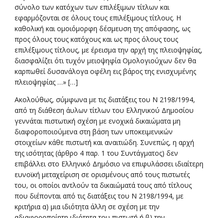
σύνολο των κατόχων των επιλέξιμων τίτλων και
εφαρμόζονται σε όλους τους επιλέξιμους τίτλους. Η
καθολική και ομοιόμορφη δέσμευση της απόφασης, ως
προς όλους τους κατόχους και ως προς όλους τους
επιλέξιμους τίτλους, με έρεισμα την αρχή της πλειοψηφίας,
διασφαλίζει ότι τυχόν μειοψηφία Ομολογιούχων δεν θα
καρπωθεί δυσανάλογα οφέλη εις βάρος της ενισχυμένης
πλειοψηφίας …» […]
Ακολούθως, σύμφωνα με τις διατάξεις του Ν 2198/1994,
από τη διάθεση άυλων τίτλων του Ελληνικού Δημοσίου
γεννάται πιστωτική σχέση με ενοχικά δικαιώματα μη
διαφοροποιούμενα στη βάση των υποκειμενικών
στοιχείων κάθε πιστωτή και αναιτιώδη. Συνεπώς, η αρχή
της ισότητας (άρθρο 4 παρ. 1 του Συντάγματος) δεν
επιβάλλει στο Ελληνικό Δημόσιο να επιφυλάσσει ιδιαίτερη
ευνοϊκή μεταχείριση σε ορισμένους από τους πιστωτές
του, οι οποίοι αντλούν τα δικαιώματά τους από τίτλους
που διέπονται από τις διατάξεις του Ν 2198/1994, με
κριτήρια α) μια ιδιότητα άλλη σε σχέση με την
αδιαφοροποίητη ιδιότητα του πιστωτή ή β) την