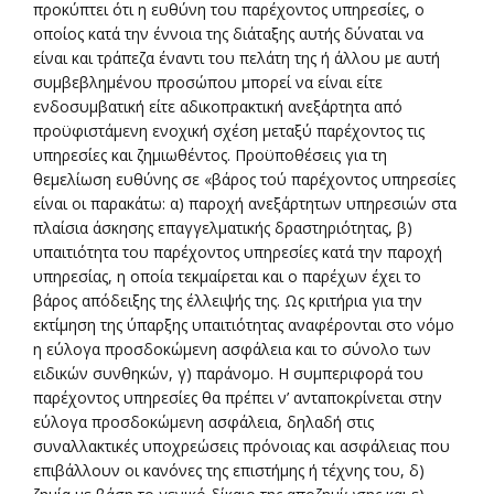
προκύπτει ότι η ευθύνη του παρέχοντος υπηρεσίες, ο
οποίος κατά την έννοια της διάταξης αυτής δύναται να
είναι και τράπεζα έναντι του πελάτη της ή άλλου με αυτή
συμβεβλημένου προσώπου μπορεί να είναι είτε
ενδοσυμβατική είτε αδικοπρακτική ανεξάρτητα από
προϋφιστάμενη ενοχική σχέση μεταξύ παρέχοντος τις
υπηρεσίες και ζημιωθέντος. Προϋποθέσεις για τη
θεμελίωση ευθύνης σε «βάρος τού παρέχοντος υπηρεσίες
είναι οι παρακάτω: α) παροχή ανεξάρτητων υπηρεσιών στα
πλαίσια άσκησης επαγγελματικής δραστηριότητας, β)
υπαιτιότητα του παρέχοντος υπηρεσίες κατά την παροχή
υπηρεσίας, η οποία τεκμαίρεται και ο παρέχων έχει το
βάρος απόδειξης της έλλειψής της. Ως κριτήρια για την
εκτίμηση της ύπαρξης υπαιτιότητας αναφέρονται στο νόμο
η εύλογα προσδοκώμενη ασφάλεια και το σύνολο των
ειδικών συνθηκών, γ) παράνομο. Η συμπεριφορά του
παρέχοντος υπηρεσίες θα πρέπει ν’ ανταποκρίνεται στην
εύλογα προσδοκώμενη ασφάλεια, δηλαδή στις
συναλλακτικές υποχρεώσεις πρόνοιας και ασφάλειας που
επιβάλλουν οι κανόνες της επιστήμης ή τέχνης του, δ)