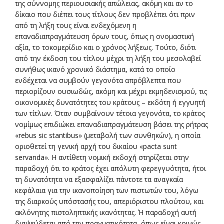
της σύννομης περιουσιακής απώλειας, ακόμη και αν το
δίκαιο που διέπει τους τίτλους δεν προβλέπει ότι πριν
από τη λήξη τους είναι ενδεχόμενη η
επαναδιαπραγμάτευση όρων τους, όπως η ονομαστική
αξία, το τοκομερίδιο και ο χρόνος λήξεως. Τούτο, διότι
από την έκδοση του τίτλου μέχρι τη λήξη του μεσολαβεί
συνήθως ικανό χρονικό διάστημα, κατά το οποίο
ενδέχεται να συμβούν γεγονότα απρόβλεπτα που
περιορίζουν ουσιωδώς, ακόμη και μέχρι εκμηδενισμού, τις
οικονομικές δυνατότητες του κράτους – εκδότη ή εγγυητή
των τίτλων. Όταν συμβαίνουν τέτοια γεγονότα, το κράτος
νομίμως επιδιώκει επαναδιαπραγμάτευση βάσει της ρήτρας
«rebus sic stantibus» (μεταβολή των συνθηκών), η οποία
οριοθετεί τη γενική αρχή του δικαίου «pacta sunt
servanda». Η αντίθετη νομική εκδοχή στηρίζεται στην
παραδοχή ότι το κράτος έχει απόλυτη φερεγγυότητα, ήτοι
τη δυνατότητα να εξασφαλίζει πάντοτε τα αναγκαία
κεφάλαια για την ικανοποίηση των πιστωτών του, λόγω
της διαρκούς υπόστασής του, απεριόριστου πλούτου, και
ακλόνητης πιστοληπτικής ικανότητας. Ή παραδοχή αυτή
διαψεύδεται από την πραγματικότητα, όπως είναι κοινώς