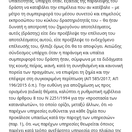
υπαιτιότητας, υπάρχει όταν, εξαιτίας της παράλειψης του
δράστη να καταβάλει την επιμέλεια που αν κατέβαλε – με
μέτρο τη συμπεριφορά του μέσου συνετού και επιμελούς
εκπροσώπου του κύκλου δραστηριότητάς του – θα ήταν
δυνατή η αποτροπή του ζημιογόνου αποτελέσματος,
αυτός (δράστης) είτε δεν προέβλεψε την επέλευση του
αποτελέσματος αυτού, είτε προέβλεψε το ενδεχόμενο
επέλευσής του, ήλπιζε όμως ότι θα το αποφύγει. Αιτιώδης
σύνδεσμος υπάρχει όταν η παράνομη και υπαίτια
συμπεριφορά του δράστη ήταν, σύμφωνα με τα διδάγματα
της κοινής πείρας, ικανή, κατά τη συνηθισμένη και κανονική
πορεία των πραγμάτων, να επιφέρει τη ζημία και την
επέφερε στη συγκεκριμένη περίπτωση (ΑΠ 585/2017, ΑΠ
196/2015 ό.π.). Την ευθύνη για αποζημίωση ως προς
ορισμένα (ειδικά) θέματα, καλύπτει η ρυθμιστική εμβέλεια
του άρθρου 8 του Ν 2251/1994 για την «προστασία των
καταναλωτών», το οποίο ορίζει, μεταξύ άλλων, ότι «ο
παρέχων υπηρεσίες ευθύνεται για κάθε ζημία που
προκάλεσε υπαιτίως κατά την παροχή των υπηρεσιών»
(παρ. 1), ότι «ως παρέχων υπηρεσίες θεωρείται όποιος
παρέχει κατά τρόπο ανεξάρτητο υπηρεσία στο πλαίσιο της