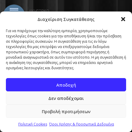
Διαχείριση Συγκατάθεσης
Για να παρέχουμε την καλύτερη εμπειρία, χρησιμοποιούμε
τεχνολογίες όπως cookies για την αποθήκευση ή/και την πρόσβαση
σε πληροφορίες συσκευών. Η συγκατάθεση για τις εν λόγω
Εμμανούηλ Μπενάκη 8, Αθήνα, Τ.Κ. 10564
τεχνολογίες θα μας επιτρέψει να επεξεργαστούμε δεδομένα
προσωπικού χαρακτήρα, όπως συμπεριφορά περιήγησης ή
Λαγκαδά 2, Θεσσαλονίκη, T.K. 546 30
μοναδικά αναγνωριστικά σε αυτόν τον ιστότοπο. Η μη συγκατάθεση ή
Παπαδήμα Αντωνίου 1, Κομοτηνή, T.K. 69132
η ανάκληση της συγκατάθεσης, μπορεί να επηρεάσει αρνητικά
ορισμένες λειτουργίες και δυνατότητες.
210 321 9797-8
info@pierrouattorneys.eu
Αποδοχή
Ακολουθήστε μας:
Δεν αποδέχομαι
Προβολή προτιμήσεων
Πολιτική Cookies
Όροι Χρήσης & Προσωπικά Δεδομένα
ΥΠΗΡΕΣΙΕΣ