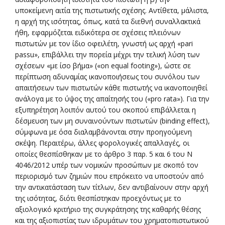
υποκείμενη αιτία της πιστωτικής σχέσης. Αντίθετα, μάλιστα,
η αρχή της ισότητας, όπως, κατά τα διεθνή συναλλακτικά
ήθη, εφαρμόζεται ειδικότερα σε σχέσεις πλειόνων
πιστωτών με τον ίδιο οφειλέτη, γνωστή ως αρχή «pari
passu», επιβάλλει την πορεία μέχρι την τελική λύση των
σχέσεων «με ίσο βήμα» («on equal footing»), ώστε σε
περίπτωση αδυναμίας ικανοποιήσεως του συνόλου των
απαιτήσεων των πιστωτών κάθε πιστωτής να ικανοποιηθεί
ανάλογα με το ύψος της απαίτησής του («pro rata»). Για την
εξυπηρέτηση λοιπόν αυτού του σκοπού επιβάλλεται η
δέσμευση των μη συναινούντων πιστωτών (binding effect),
σύμφωνα με όσα διαλαμβάνονται στην προηγούμενη
σκέψη. Περαιτέρω, άλλες φορολογικές απαλλαγές, οι
οποίες θεσπίσθηκαν με το άρθρο 3 παρ. 5 και 6 του Ν
4046/2012 υπέρ των νομικών προσώπων με σκοπό τον
περιορισμό των ζημιών που επρόκειτο να υποστούν από
την αντικατάσταση των τίτλων, δεν αντιβαίνουν στην αρχή
της ισότητας, διότι θεσπίστηκαν προεχόντως με το
αξιολογικό κριτήριο της συγκράτησης της καθαρής θέσης
και της αξιοπιστίας των ιδρυμάτων του χρηματοπιστωτικού