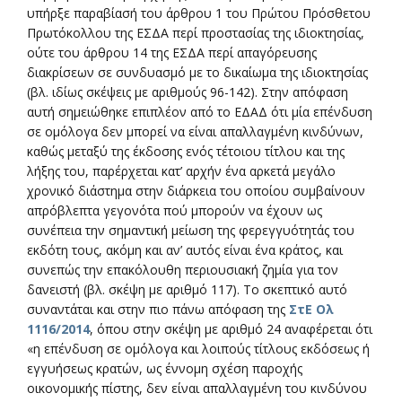
υπήρξε παραβίασή του άρθρου 1 του Πρώτου Πρόσθετου
Πρωτόκολλου της ΕΣΔΑ περί προστασίας της ιδιοκτησίας,
ούτε του άρθρου 14 της ΕΣΔΑ περί απαγόρευσης
διακρίσεων σε συνδυασμό με το δικαίωμα της ιδιοκτησίας
(βλ. ιδίως σκέψεις με αριθμούς 96-142). Στην απόφαση
αυτή σημειώθηκε επιπλέον από το ΕΔΑΔ ότι μία επένδυση
σε ομόλογα δεν μπορεί να είναι απαλλαγμένη κινδύνων,
καθώς μεταξύ της έκδοσης ενός τέτοιου τίτλου και της
λήξης του, παρέρχεται κατ’ αρχήν ένα αρκετά μεγάλο
χρονικό διάστημα στην διάρκεια του οποίου συμβαίνουν
απρόβλεπτα γεγονότα πού μπορούν να έχουν ως
συνέπεια την σημαντική μείωση της φερεγγυότητάς του
εκδότη τους, ακόμη και αν’ αυτός είναι ένα κράτος, και
συνεπώς την επακόλουθη περιουσιακή ζημία για τον
δανειστή (βλ. σκέψη με αριθμό 117). Το σκεπτικό αυτό
συναντάται και στην πιο πάνω απόφαση της
ΣτΕ Ολ
1116/2014
, όπου στην σκέψη με αριθμό 24 αναφέρεται ότι
«η επένδυση σε ομόλογα και λοιπούς τίτλους εκδόσεως ή
εγγυήσεως κρατών, ως έννομη σχέση παροχής
οικονομικής πίστης, δεν είναι απαλλαγμένη του κινδύνου