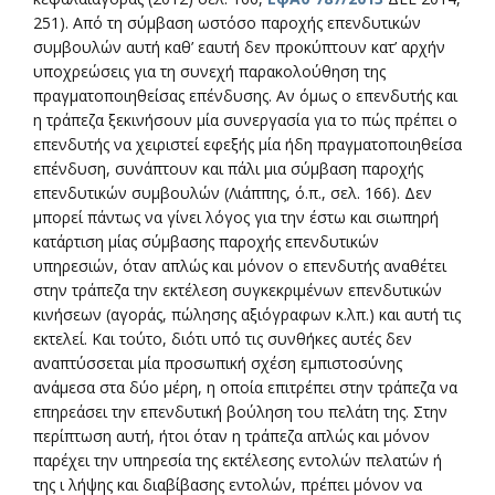
251). Από τη σύμβαση ωστόσο παροχής επενδυτικών
συμβουλών αυτή καθ’ εαυτή δεν προκύπτουν κατ’ αρχήν
υποχρεώσεις για τη συνεχή παρακολούθηση της
πραγματοποιηθείσας επένδυσης. Αν όμως ο επενδυτής και
η τράπεζα ξεκινήσουν μία συνεργασία για το πώς πρέπει ο
επενδυτής να χειριστεί εφεξής μία ήδη πραγματοποιηθείσα
επένδυση, συνάπτουν και πάλι μια σύμβαση παροχής
επενδυτικών συμβουλών (Λιάππης, ό.π., σελ. 166). Δεν
μπορεί πάντως να γίνει λόγος για την έστω και σιωπηρή
κατάρτιση μίας σύμβασης παροχής επενδυτικών
υπηρεσιών, όταν απλώς και μόνον ο επενδυτής αναθέτει
στην τράπεζα την εκτέλεση συγκεκριμένων επενδυτικών
κινήσεων (αγοράς, πώλησης αξιόγραφων κ.λπ.) και αυτή τις
εκτελεί. Και τούτο, διότι υπό τις συνθήκες αυτές δεν
αναπτύσσεται μία προσωπική σχέση εμπιστοσύνης
ανάμεσα στα δύο μέρη, η οποία επιτρέπει στην τράπεζα να
επηρεάσει την επενδυτική βούληση του πελάτη της. Στην
περίπτωση αυτή, ήτοι όταν η τράπεζα απλώς και μόνον
παρέχει την υπηρεσία της εκτέλεσης εντολών πελατών ή
της ι λήψης και διαβίβασης εντολών, πρέπει μόνον να