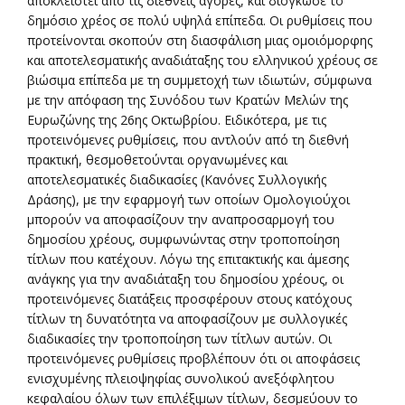
αποκλειστεί από τις διεθνείς αγορές, και διόγκωσε το
δημόσιο χρέος σε πολύ υψηλά επίπεδα. Οι ρυθμίσεις που
προτείνονται σκοπούν στη διασφάλιση μιας ομοιόμορφης
και αποτελεσματικής αναδιάταξης του ελληνικού χρέους σε
βιώσιμα επίπεδα με τη συμμετοχή των ιδιωτών, σύμφωνα
με την απόφαση της Συνόδου των Κρατών Μελών της
Ευρωζώνης της 26ης Οκτωβρίου. Ειδικότερα, με τις
προτεινόμενες ρυθμίσεις, που αντλούν από τη διεθνή
πρακτική, θεσμοθετούνται οργανωμένες και
αποτελεσματικές διαδικασίες (Κανόνες Συλλογικής
Δράσης), με την εφαρμογή των οποίων Ομολογιούχοι
μπορούν να αποφασίζουν την αναπροσαρμογή του
δημοσίου χρέους, συμφωνώντας στην τροποποίηση
τίτλων που κατέχουν. Λόγω της επιτακτικής και άμεσης
ανάγκης για την αναδιάταξη του δημοσίου χρέους, οι
προτεινόμενες διατάξεις προσφέρουν στους κατόχους
τίτλων τη δυνατότητα να αποφασίζουν με συλλογικές
διαδικασίες την τροποποίηση των τίτλων αυτών. Οι
προτεινόμενες ρυθμίσεις προβλέπουν ότι οι αποφάσεις
ενισχυμένης πλειοψηφίας συνολικού ανεξόφλητου
κεφαλαίου όλων των επιλέξιμων τίτλων, δεσμεύουν το