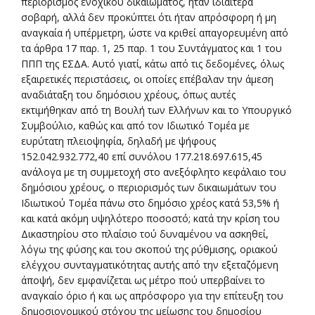
περιορισμός ενοχικού δικαιώματος, ήταν ιδιαίτερα
σοβαρή, αλλά δεν προκύπτει ότι ήταν απρόσφορη ή μη
αναγκαία ή υπέρμετρη, ώστε να κριθεί απαγορευμένη από
τα άρθρα 17 παρ. 1, 25 παρ. 1 του Συντάγματος και 1 του
ΠΠΠ της ΕΣΔΑ. Αυτό γιατί, κάτω από τις δεδομένες, όλως
εξαιρετικές περιστάσεις, οι οποίες επέβαλαν την άμεση
αναδιάταξη του δημόσιου χρέους, όπως αυτές
εκτιμήθηκαν από τη Βουλή των Ελλήνων και το Υπουργικό
Συμβούλιο, καθώς και από τον Ιδιωτικό Τομέα με
ευρύτατη πλειοψηφία, δηλαδή με ψήφους
152.042.932.772,40 επί συνόλου 177.218.697.615,45
ανάλογα με τη συμμετοχή στο ανεξόφλητο κεφάλαιο του
δημόσιου χρέους, ο περιορισμός των δικαιωμάτων του
Ιδιωτικού Τομέα πάνω στο δημόσιο χρέος κατά 53,5% ή
και κατά ακόμη υψηλότερο ποσοστό; κατά την κρίση του
Δικαστηρίου στο πλαίσιο τού δυναμένου να ασκηθεί,
λόγω της φύσης και του σκοπού της ρύθμισης, οριακού
ελέγχου συνταγματικότητας αυτής από την εξεταζόμενη
άποψή, δεν εμφανίζεται ως μέτρο πού υπερβαίνει το
αναγκαίο όριο ή και ως απρόσφορο για την επίτευξη του
δημοσιονομικού στόχου της μείωσης του δημοσίου