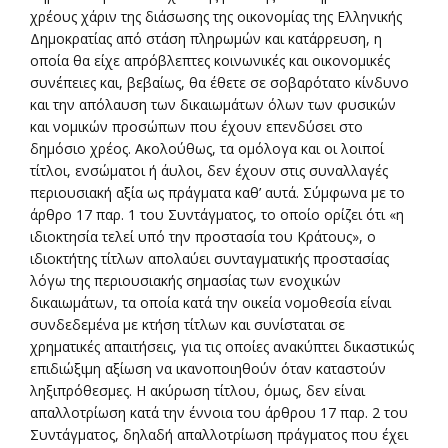
χρέους χάριν της διάσωσης της οικονομίας της Ελληνικής
Δημοκρατίας από στάση πληρωμών και κατάρρευση, η
οποία θα είχε απρόβλεπτες κοινωνικές και οικονομικές
συνέπειες και, βεβαίως, θα έθετε σε σοβαρότατο κίνδυνο
και την απόλαυση των δικαιωμάτων όλων των φυσικών
και νομικών προσώπων που έχουν επενδύσει στο
δημόσιο χρέος. Ακολούθως, τα ομόλογα και οι λοιποί
τίτλοι, ενσώματοι ή άυλοι, δεν έχουν στις συναλλαγές
περιουσιακή αξία ως πράγματα καθ’ αυτά. Σύμφωνα με το
άρθρο 17 παρ. 1 του Συντάγματος, το οποίο ορίζει ότι «η
ιδιοκτησία τελεί υπό την προστασία του Κράτους», ο
ιδιοκτήτης τίτλων απολαύει συνταγματικής προστασίας
λόγω της περιουσιακής σημασίας των ενοχικών
δικαιωμάτων, τα οποία κατά την οικεία νομοθεσία είναι
συνδεδεμένα με κτήση τίτλων και συνίσταται σε
χρηματικές απαιτήσεις, για τις οποίες ανακύπτει δικαστικώς
επιδιώξιμη αξίωση να ικανοποιηθούν όταν καταστούν
ληξιπρόθεσμες. Η ακύρωση τίτλου, όμως, δεν είναι
απαλλοτρίωση κατά την έννοια του άρθρου 17 παρ. 2 του
Συντάγματος, δηλαδή απαλλοτρίωση πράγματος που έχει