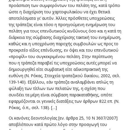
προάσπιση των συμφερόντων του πελάτη της, κατά τρόπο
ώστε η διαχείριση του χαρτοφυλακίου να έχει θετικά
αποτελέσματα γι’ αυτόν. Άλλες πρόσθετες υποχρεώσεις
της τράπεζας είναι τόσο η προηγούμενη ενημέρωση του
πελάτη για τους επενδυτικούς κινδύνους όσο και η κατά τη
διάρκεια της σύμβασης διαχείρισης τακτική του ενημέρωση,
καθώς και η υποχρέωση παροχής συμβουλών ως προς το
προκριτέο είδος επένδυσης, εν όψει και του επενδυτικού
«προφίλ» του συγκεκριμένου πελάτη. Στην περίπτωση
που η τράπεζα παραβεί τις υποχρεώσεις αυτές μπορεί να
δημιουργηθεί είτε συμβατική είτε αδικοπρακτική της
ευθύνη (Ν. Ρόκας, Στοιχεία τραπεζικού δικαίου, 2002, σελ.
139-140). Εξάλλου, εάν τράπεζα αναλαμβάνει απλώς τη
φύλαξη των τίτλων των πελατών της, η σχέση που
συνδέει τα μέρη είναι σύμβαση παρακαταθήκης, οπότε
εφαρμόζονται οι γενικές διατάξεις των άρθρων 822 επ. (Ν.
Ρόκας, ό.π., σελ. 138). […]
Οι κανόνες δεοντολογίας [εν. άρθρα 25, 10 Ν 3607/2007]
αποβλέπουν κατά πρώτο λόγο στην προαγωγή του