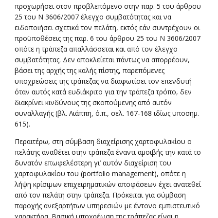
προχωρήσει στον προβλεπόμενο στην παρ. 5 του άρθρου
25 του N 3606/2007 έλεγχο συμβατότητας και να
ειδοποιήσει σχετικά τον πελάτη, εκτός εάν συντρέχουν οι
προϋποθέσεις της παρ. 6 του άρθρου 25 του N 3606/2007
οπότε η τράπεζα απαλλάσσεται και από τον έλεγχο
συμβατότητας. Δεν αποκλείεται πάντως να απορρέουν,
βάσει της αρχής της καλής πίστης, παρεπόμενες
υποχρεώσεις της τράπεζας να διαφωτίσει τον επενδυτή
όταν αυτός κατά ευδιάκριτο για την τράπεζα τρόπο, δεν
διακρίνει κινδύνους της σκοπούμενης από αυτόν
συναλλαγής (βλ. Λιάππη, ό.π., σελ. 167-168 ιδίως υποσημ.
615).
Περαιτέρω, στη σύμβαση διαχείρισης χαρτοφυλακίου ο
πελάτης αναθέτει στην τράπεζα έναντι αμοιβής την κατά το
δυνατόν επωφελέστερη γι’ αυτόν διαχείριση του
χαρτοφυλακίου του (portfolio management), οπότε η
λήψη κρίσιμων επιχειρηματικών αποφάσεων έχει ανατεθεί
από τον πελάτη στην τράπεζα. Πρόκειται για σύμβαση
παροχής ανεξαρτήτων υπηρεσιών με έντονο εμπιστευτικό
χαρακτήρα. Βασική υποχρέωση της τράπεζας είναι η