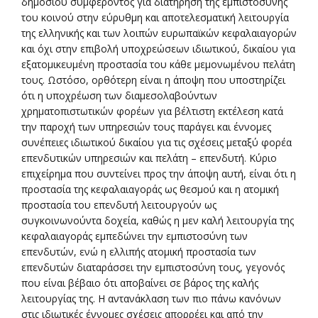
δημοσίου συμφέροντος για διατήρηση της εμπιστοσύνης
του κοινού στην εύρυθμη και αποτελεσματική λειτουργία
της ελληνικής και των λοιπών ευρωπαϊκών κεφαλαιαγορών
και όχι στην επιβολή υποχρεώσεων ιδιωτικού, δικαίου για
εξατομικευμένη προστασία του κάθε μεμονωμένου πελάτη
τους. Ωστόσο, ορθότερη είναι η άποψη που υποστηρίζει
ότι η υποχρέωση των διαμεσολαβούντων
χρηματοπιστωτικών φορέων για βέλτιστη εκτέλεση κατά
την παροχή των υπηρεσιών τους παράγει και έννομες
συνέπειες ιδιωτικού δικαίου για τις σχέσεις μεταξύ φορέα
επενδυτικών υπηρεσιών και πελάτη – επενδυτή. Κύριο
επιχείρημα που συντείνει προς την άποψη αυτή, είναι ότι η
προστασία της κεφαλαιαγοράς ως θεσμού και η ατομική
προστασία του επενδυτή λειτουργούν ως
συγκοινωνούντα δοχεία, καθώς η μεν καλή λειτουργία της
κεφαλαιαγοράς εμπεδώνει την εμπιστοσύνη των
επενδυτών, ενώ η ελλιπής ατομική προστασία των
επενδυτών διαταράσσει την εμπιστοσύνη τους, γεγονός
που είναι βέβαιο ότι αποβαίνει σε βάρος της καλής
λειτουργίας της. Η αντανάκλαση των πιο πάνω κανόνων
στις ιδιωτικές έννομες σχέσεις απορρέει και από την