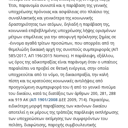
Έτσι, παρανομία συνιστά και η παράβαση της γενικής
υποχρέωσης πρόνοιας και ασφάλειας στο πλαίσιο της
συναλλακτικής και γενικότερα της κοινωνικής
δραστηριότητας των ατόμων, δηλαδή η παράβαση της,
κοινωνικά επιβεβλημένης υποχρέωσης λήψης ορισμένων
μέτρων επιμέλειας για την αποφυγή πρόκλησης ζημίας σε
-έννομα αγαθά τρίτων προσώπων, που απορρέει από τη
θεμελιώδη δικαιϊκή αρχή της συνεπούς συμπεριφοράς (ΑΠ
585/2017, ΑΠ 196/2015 Nomos). Η παράλειψη, εξάλλου,
ως όρος της αδικοπραξίας είναι παράνομη όταν ο υπαίτιος
παραλείπει να προβεί σε θετική ενέργεια, στην οποία
υποχρεούται από το νόμο, τη δικαιοπραξία, την καλή
πίστη και τις κρατούσες κοινωνικές αντιλήψεις από
προηγούμενη συμπεριφορά του ή από το γενικό πνεύμα
του δικαίου, κατά τις διατάξεις των άρθρων 200, 281, 288
και 919 ΑΚ (
ΑΠ 1901/2008
ΔΕΕ 2009, 714). Περαιτέρω,
ειδικότερη μορφή παραβίασης των κανόνων δικαίου
αποτελεί η εκ μέρους της τράπεζας παράλειψη εκπλήρωσης
των υποχρεώσεων εκτίμησης των συμφερόντων του
πελάτη, διαφώτισης, παροχής συμβουλευτικής