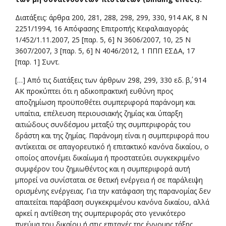
Διατάξεις: άρθρα 200, 281, 288, 298, 299, 330, 914 ΑΚ, 8 Ν
2251/1994, 16 Απόφασης Επιτροπής Κεφαλαιαγοράς
1/452/1.11.2007, 25 [παρ. 5, 6] Ν 3606/2007, 10, 25 Ν
3607/2007, 3 [παρ. 5, 6] Ν 4046/2012, 1 ΠΠΠ ΕΣΔΑ, 17
[παρ. 1] Συντ.
[…] Από τις διατάξεις των άρθρων 298, 299, 330 εδ. β΄, 914
ΑΚ προκύπτει ότι η αδικοπρακτική ευθύνη προς
αποζημίωση προϋποθέτει συμπεριφορά παράνομη και
υπαίτια, επέλευση περιουσιακής ζημίας και ύπαρξη
αιτιώδους συνδέσμου μεταξύ της συμπεριφοράς του
δράστη και της ζημίας. Παράνομη είναι η συμπεριφορά που
αντίκειται σε απαγορευτικό ή επιτακτικό κανόνα δικαίου, ο
οποίος απονέμει δικαίωμα ή προστατεύει συγκεκριμένο
συμφέρον του ζημιωθέντος και η συμπεριφορά αυτή
μπορεί να συνίσταται σε θετική ενέργεια ή σε παράλειψη
ορισμένης ενέργειας. Για την κατάφαση της παρανομίας δεν
απαιτείται παράβαση συγκεκριμένου κανόνα δικαίου, αλλά
αρκεί η αντίθεση της συμπεριφοράς στο γενικότερο
πνεύμα του δικαίου ή στις επιταγές της έννομης τάξης.