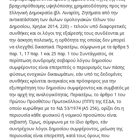
βραχυπρόθεσμης υψηλόποσης χρηματοδότησης προς την
Ελληνική Δημοκρατία (βλ. Λιναρίτη, Ζητήματα από την
αντικατάσταση των άυλων ομολογιακών τίτλων του
Δημοσίου, ΧρηΔικ 2014, 220) – τελούν υπό διαφορετικές
συνθήκες και οι λόγοι της εξαίρεσής τους συνδέονται με
την άσκηση πολιτικής, η ορθότητα της οποίας δεν μπορεί
να ελεγχθεί δικαστικά. Περαιτέρω, σύμφωνα με τα άρθρα 5
παρ. 1, 17 παρ. 1 και 25 παρ. 1 του Συντάγματος, σε
περίπτωση συνδρομής σοβαρού λόγου δημοσίου
συμφέροντος είναι επιτρεπτός ο περιορισμός των πάσης
φύσεως ενοχικών δικαιωμάτων, εάν υπό τις δεδομένες
συνθήκες κρίνεται αναγκαίος και πρόσφορος για την
εξυπηρέτηση του δημοσίου συμφέροντος και συμβατός με
την αρχή της αναλογικότητας. Περαιτέρω, το άρθρο 1 του
Πρώτου Προσθέτου Πρωτοκόλλου (ΠΠΠ) της ΕΣΔΑ, το
οποίο κυρώθηκε με το ΝΔ 53/1974 (Α5 256), ορίζει ότι η
περιουσία κάθε φυσικού ή νομικού προσώπου είναι
σεβαστή. Όμως, σύμφωνα με το ίδιο άρθρο, εάν
συντρέχουν λόγοι δημοσίου συμφέροντος, μείωση της
περιουσίας είναι επιτρεπτή, κατά τους όρους που