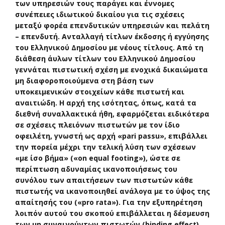
των υπηρεσιών τους παράγει και έννομες
συνέπειες ιδιωτικού δικαίου για τις σχέσεις
μεταξύ φορέα επενδυτικών υπηρεσιών και πελάτη
– επενδυτή. Ανταλλαγή τίτλων έκδοσης ή εγγύησης
του Ελληνικού Δημοσίου με νέους τίτλους. Από τη
διάθεση άυλων τίτλων του Ελληνικού Δημοσίου
γεννάται πιστωτική σχέση με ενοχικά δικαιώματα
μη διαφοροποιούμενα στη βάση των
υποκειμενικών στοιχείων κάθε πιστωτή και
αναιτιώδη. Η αρχή της ισότητας, όπως, κατά τα
διεθνή συναλλακτικά ήθη, εφαρμόζεται ειδικότερα
σε σχέσεις πλειόνων πιστωτών με τον ίδιο
οφειλέτη, γνωστή ως αρχή «pari passu», επιβάλλει
την πορεία μέχρι την τελική λύση των σχέσεων
«με ίσο βήμα» («on equal footing»), ώστε σε
περίπτωση αδυναμίας ικανοποιήσεως του
συνόλου των απαιτήσεων των πιστωτών κάθε
πιστωτής να ικανοποιηθεί ανάλογα με το ύψος της
απαίτησής του («pro rata»). Για την εξυπηρέτηση
λοιπόν αυτού του σκοπού επιβάλλεται η δέσμευση
των μη συναινούντων πιστωτών (binding effect).