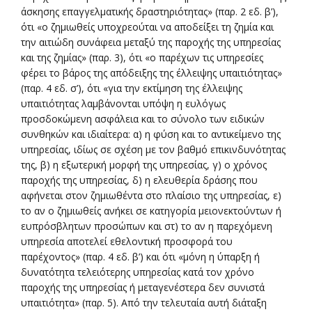
άσκησης επαγγελματικής δραστηριότητας» (παρ. 2 εδ. β’),
ότι «ο ζημιωθείς υποχρεούται να αποδείξει τη ζημία και
την αιτιώδη συνάφεια μεταξύ της παροχής της υπηρεσίας
και της ζημίας» (παρ. 3), ότι «ο παρέχων τις υπηρεσίες
φέρει το βάρος της απόδειξης της έλλειψης υπαιτιότητας»
(παρ. 4 εδ. σ’), ότι «για την εκτίμηση της έλλειψης
υπαιτιότητας λαμβάνονται υπόψη η ευλόγως
προσδοκώμενη ασφάλεια και το σύνολο των ειδικών
συνθηκών και ιδιαίτερα: α) η φύση και το αντικείμενο της
υπηρεσίας, ιδίως σε σχέση με τον βαθμό επικινδυνότητας
της, β) η εξωτερική μορφή της υπηρεσίας, γ) ο χρόνος
παροχής της υπηρεσίας, δ) η ελευθερία δράσης που
αφήνεται στον ζημιωθέντα στο πλαίσιο της υπηρεσίας, ε)
το αν ο ζημιωθείς ανήκει σε κατηγορία μειονεκτούντων ή
ευπρόσβλητων προσώπων και στ) το αν η παρεχόμενη
υπηρεσία αποτελεί εθελοντική προσφορά του
παρέχοντος» (παρ. 4 εδ. β’) και ότι «μόνη η ύπαρξη ή
δυνατότητα τελειότερης υπηρεσίας κατά τον χρόνο
παροχής της υπηρεσίας ή μεταγενέστερα δεν συνιστά
υπαιτιότητα» (παρ. 5). Από την τελευταία αυτή διάταξη