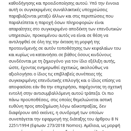
καθοδήγησης και προειδοποίησης αυτού. Υπό την έννοια
αυτή οι συγκεκριμένες συναλλακτικές υποχρεώσεις
παραβιάζονται μεταξύ άλλων και στις περιπτώσεις που
παραλείπεται η παροχή όσων πληροφοριών είναι
απαραίτητες στο συγκεκριμένο αποδέκτη των επενδυτικών
υπηρεσιών, προκειμένου αυτός να είναι σε θέση να
αντιληφθεί σε όλη της την έκταση τη μορφή της
προτεινόμενής σε αυτόν τοποθέτησης των κεφαλαίων του
και κυρίως να κατανοήσει σε βάθος όσους κινδύνους
συνδέονται με τη ζημιογόνο για τον ίδιο εξέλιξη αυτής,
ώστε, έχοντας ενημερωθεί σχετικώς, ακολούθως να
αξιολογήσει ο ίδιος τις επιβλαβείς συνέπειες τής
συγκεκριμένης επενδυτικής επιλογής και ο ίδιος επίσης να
αποφασίσει εάν θα την επιχειρήσει, παρέχοντας τη σχετική
εντολή στην αντισυμβαλλόμενη αυτού τράπεζα. Οι πιο
πάνω προϋποθέσεις, στις οποίες θεμελιώνεται αστική
ευθύνη προς αποζημίωση λόγω αδικοπραξίας, δεν
διαφέρουν από εκείνες, η συνδρομή των οποίων
συνεπάγεται την εφαρμογή της διάταξης του άρθρου 8 Ν
2251/1994 (ΕφΙωαν 273/2018 Nomos). Αμέλεια, ως μορφή