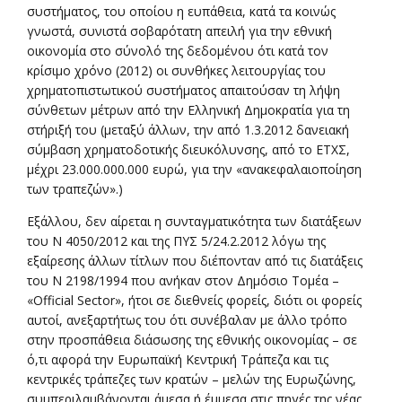
συστήματος, του οποίου η ευπάθεια, κατά τα κοινώς
γνωστά, συνιστά σοβαρότατη απειλή για την εθνική
οικονομία στο σύνολό της δεδομένου ότι κατά τον
κρίσιμο χρόνο (2012) οι συνθήκες λειτουργίας του
χρηματοπιστωτικού συστήματος απαιτούσαν τη λήψη
σύνθετων μέτρων από την Ελληνική Δημοκρατία για τη
στήριξή του (μεταξύ άλλων, την από 1.3.2012 δανειακή
σύμβαση χρηματοδοτικής διευκόλυνσης, από το ΕΤΧΣ,
μέχρι 23.000.000.000 ευρώ, για την «ανακεφαλαιοποίηση
των τραπεζών».)
Εξάλλου, δεν αίρεται η συνταγματικότητα των διατάξεων
του Ν 4050/2012 και της ΠΥΣ 5/24.2.2012 λόγω της
εξαίρεσης άλλων τίτλων που διέπονταν από τις διατάξεις
του Ν 2198/1994 που ανήκαν στον Δημόσιο Τομέα –
«Official Sector», ήτοι σε διεθνείς φορείς, διότι οι φορείς
αυτοί, ανεξαρτήτως του ότι συνέβαλαν με άλλο τρόπο
στην προσπάθεια διάσωσης της εθνικής οικονομίας – σε
ό,τι αφορά την Ευρωπαϊκή Κεντρική Τράπεζα και τις
κεντρικές τράπεζες των κρατών – μελών της Ευρωζώνης,
συμπεριλαμβάνονται άμεσα ή έμμεσα στις πηγές της νέας