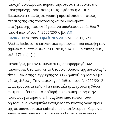
παροχή δικαιώματος παραίτησης στους επενδυτές της
παρεχόμενης προστασίας τους, εφόσον η ΑΕΠΕΥ
διευκρινίζει σαφώς σε γραπτή προειδοποίηση στους
πελάτες της «τις προστασίες και τα δικαιώματα
αποζημίωσης, που ενδέχεται να απωλέσουν» (άρθρο 7
παρ. 4 περ. β’ του N 3606/2007, βλ.
ΑΠ
1028/2015
Nomos,
ΕφΑθ 787/2013
ΔΕΕ 2014, 251,
Αλεξανδρίδου, Τα επενδυτικά προϊόντα … και κάλυψη των
ζημιών των επενδυτών ΔΕΕ 2010, 134-135, Λιάππης, ό.π.,
σελ. 176 επ.). […]
Περαιτέρω, με τον Ν 4050/2012, σε εφαρμογή των
παραπάνω, θεσπίστηκε το θεσμικό πλαίσιο της ανταλλαγής
τίτλων έκδοσης ή εγγύησης του Ελληνικού Δημοσίου με
νέους τίτλους. Στην αιτιολογική έκθεση του Ν 4050/2012
αναφέρονται τα εξής: «Τα τελευταία τρία χρόνια ή Χώρα
αντιμετωπίζει την πιο σοβαρή οικονομική κρίση στην
πρόσφατη ιστορία της. Η ραγδαία επιδείνωση των
δημοσίων οικονομικών εκτόξευσε το κόστος δανεισμού
της σε απαγορευτικά επίπεδα, με αποτέλεσμα η Χώρα να