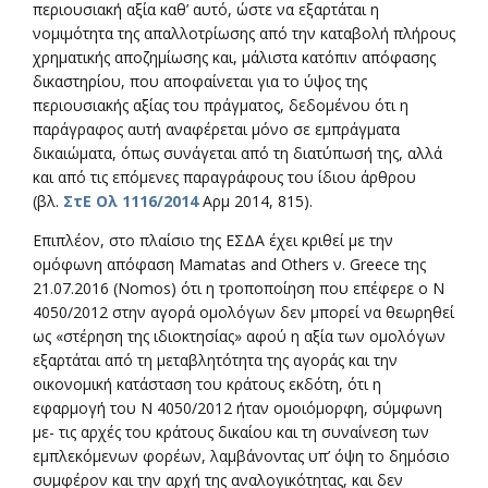
περιουσιακή αξία καθ’ αυτό, ώστε να εξαρτάται η
νομιμότητα της απαλλοτρίωσης από την καταβολή πλήρους
χρηματικής αποζημίωσης και, μάλιστα κατόπιν απόφασης
δικαστηρίου, που αποφαίνεται για το ύψος της
περιουσιακής αξίας του πράγματος, δεδομένου ότι η
παράγραφος αυτή αναφέρεται μόνο σε εμπράγματα
δικαιώματα, όπως συνάγεται από τη διατύπωσή της, αλλά
και από τις επόμενες παραγράφους του ίδιου άρθρου
(βλ.
ΣτΕ Ολ 1116/2014
Αρμ 2014, 815).
Επιπλέον, στο πλαίσιο της ΕΣΔΑ έχει κριθεί με την
ομόφωνη απόφαση Mamatas and Others ν. Greece της
21.07.2016 (Nomos) ότι η τροποποίηση που επέφερε ο Ν
4050/2012 στην αγορά ομολόγων δεν μπορεί να θεωρηθεί
ως «στέρηση της ιδιοκτησίας» αφού η αξία των ομολόγων
εξαρτάται από τη μεταβλητότητα της αγοράς και την
οικονομική κατάσταση του κράτους εκδότη, ότι η
εφαρμογή του Ν 4050/2012 ήταν ομοιόμορφη, σύμφωνη
με- τις αρχές του κράτους δικαίου και τη συναίνεση των
εμπλεκόμενων φορέων, λαμβάνοντας υπ’ όψη το δημόσιο
συμφέρον και την αρχή της αναλογικότητας, και δεν