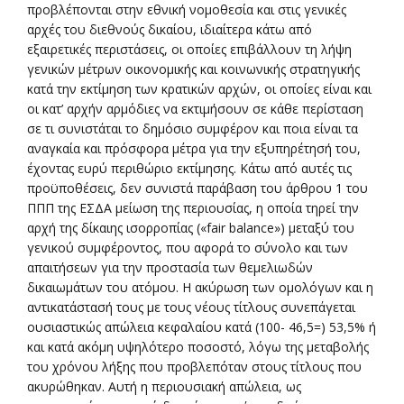
προβλέπονται στην εθνική νομοθεσία και στις γενικές
αρχές του διεθνούς δικαίου, ιδιαίτερα κάτω από
εξαιρετικές περιστάσεις, οι οποίες επιβάλλουν τη λήψη
γενικών μέτρων οικονομικής και κοινωνικής στρατηγικής
κατά την εκτίμηση των κρατικών αρχών, οι οποίες είναι και
οι κατ’ αρχήν αρμόδιες να εκτιμήσουν σε κάθε περίσταση
σε τι συνιστάται το δημόσιο συμφέρον και ποια είναι τα
αναγκαία και πρόσφορα μέτρα για την εξυπηρέτησή του,
έχοντας ευρύ περιθώριο εκτίμησης. Κάτω από αυτές τις
προϋποθέσεις, δεν συνιστά παράβαση του άρθρου 1 του
ΠΠΠ της ΕΣΔΑ μείωση της περιουσίας, η οποία τηρεί την
αρχή της δίκαιης ισορροπίας («fair balance») μεταξύ του
γενικού συμφέροντος, που αφορά το σύνολο και των
απαιτήσεων για την προστασία των θεμελιωδών
δικαιωμάτων του ατόμου. Η ακύρωση των ομολόγων και η
αντικατάστασή τους με τους νέους τίτλους συνεπάγεται
ουσιαστικώς απώλεια κεφαλαίου κατά (100- 46,5=) 53,5% ή
και κατά ακόμη υψηλότερο ποσοστό, λόγω της μεταβολής
του χρόνου λήξης που προβλεπόταν στους τίτλους που
ακυρώθηκαν. Αυτή η περιουσιακή απώλεια, ως