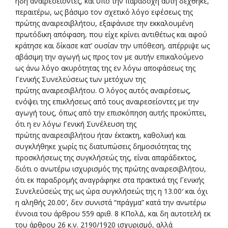
ήδη αναιρεσείοντες, και υπό την παραδοχή αυτή δέχθηκε,
περαιτέρω, ως βάσιμο τον σχετικό λόγο εφέσεως της
πρώτης αναιρεσιβλήτου, εξαφάνισε την εκκαλουμένη
πρωτόδικη απόφαση, που είχε κρίνει αντιθέτως και αφού
κράτησε και δίκασε κατ’ ουσίαν την υπόθεση, απέρριψε ως
αβάσιμη την αγωγή ως προς τον με αυτήν επικαλούμενο
ως άνω λόγο ακυρότητας της εν λόγω αποφάσεως της
Γενικής Συνελεύσεως των μετόχων της
πρώτης αναιρεσιβλήτου. Ο λόγος αυτός αναιρέσεως,
ενόψει της επικλήσεως από τους αναιρεσείοντες με την
αγωγή τους, όπως από την επισκόπηση αυτής προκύπτει,
ότι η εν λόγω Γενική Συνέλευση της
πρώτης αναιρεσιβλήτου ήταν έκτακτη, καθολική και
συγκλήθηκε χωρίς τις διατυπώσεις δημοσιότητας της
προσκλήσεως της συγκλήσεώς της, είναι απαράδεκτος,
διότι ο ανωτέρω ισχυρισμός της πρώτης αναιρεσιβλήτου,
ότι εκ παραδρομής αναγράφηκε στα πρακτικά της Γενικής
Συνελεύσεώς της ως ώρα συγκλήσεώς της η 13.00′ και όχι
η αληθής 20.00′, δεν συνιστά “πράγμα” κατά την ανωτέρω
έννοια του άρθρου 559 αριθ. 8 ΚΠολΔ, και δη αυτοτελή εκ
του άρθρου 26 κ.ν. 2190/1920 ισχυρισμό, αλλά