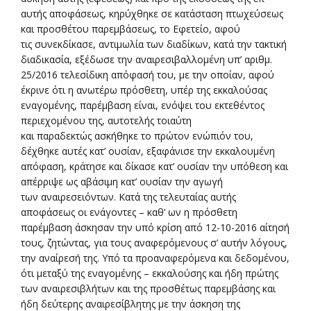
αυτής αποφάσεως, κηρύχθηκε σε κατάσταση πτωχεύσεως
και προσθέτου παρεμβάσεως, το Εφετείο, αφού
τις συνεκδίκασε, αντιμωλία των διαδίκων, κατά την τακτική
διαδικασία, εξέδωσε την αναιρεσιβαλλομένη υπ’ αριθμ.
25/2016 τελεσίδικη απόφασή του, με την οποίαν, αφού
έκρινε ότι η ανωτέρω πρόσθετη, υπέρ της εκκαλούσας
εναγομένης, παρέμβαση είναι, ενόψει του εκτεθέντος
περιεχομένου της, αυτοτελής τοιαύτη
και παραδεκτώς ασκήθηκε το πρώτον ενώπιόν του,
δέχθηκε αυτές κατ’ ουσίαν, εξαφάνισε την εκκαλουμένη
απόφαση, κράτησε και δίκασε κατ’ ουσίαν την υπόθεση και
απέρριψε ως αβάσιμη κατ’ ουσίαν την αγωγή
των αναιρεσειόντων. Κατά της τελευταίας αυτής
αποφάσεως οι ενάγοντες – καθ’ ων η πρόσθετη
παρέμβαση άσκησαν την υπό κρίση από 12-10-2016 αίτησή
τους, ζητώντας, για τους αναφερόμενους σ’ αυτήν λόγους,
την αναίρεσή της. Υπό τα προαναφερόμενα και δεδομένου,
ότι μεταξύ της εναγομένης – εκκαλούσης και ήδη πρώτης
των αναιρεσιβλήτων και της προσθέτως παρεμβάσης και
ήδη δεύτερης αναιρεσίβλητης με την άσκηση της