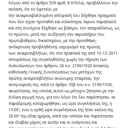
λόγου από το άρθρο 559 αριθ. 8 ΚΠολΔ, προβάλλουν την
αιτίαση, ότι το Εφετείο, με
την αναιρεσιβαλλομένη απόφασή του δέχθηκε πράγματα
που δεν είχαν προταθεί και ειδικότερα, έκρινε παραδεκτό
και στη συνέχεια δέχθηκε ως βάσιμο, τον απαραδέκτως, ως
το πρώτον, μετά την συζήτηση στο ακροατήριο του
πρωτοβαθμίου δικαστηρίου, με την προσθήκη-
αντίκρουση προβληθέντα, ισχυρισμό της πρώτης
των αναιρεσιβλήτων, ότι στα πρακτικά της από 10-12-2011
αποφάσεως της συγκληθείσης χωρίς την τήρηση των
διατυπώσεων του άρθρου 26 κ.ν. 2190/1920 έκτακτης
καθολικής Γενικής Συνελεύσεως των μετόχων της
πρώτης αναιρεσιβλήτου ανώνυμης εταιρείας, την
αναγνώριση της, κατά το άρθρο 35β του κ.ν. 2190/1920,
ακυρότητας, της οποίας αυτοί ως μέτοχοι ζήτησαν με την
ένδικη αγωγή τους, για τον λόγο ότι δεν παρέστησαν, εκ
παραδρομής καταχωρήθηκε, ως ώρα συγκλήσεώς της, η
13.00′, ενώ η ορθή ώρα συγκλήσεώς της ήταν εκείνη της
20.00′ της ιδίας ημέρας, κατά την οποίαν και παρέστησαν
και έλαβαν μέρος σε αυτήν και οι ενάγοντες και