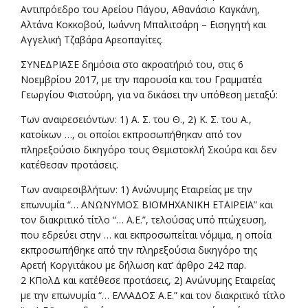
Αντιπρόεδρο του Αρείου Πάγου, Αθανάσιο Καγκάνη,
Αλτάνα Κοκκοβού, Ιωάννη Μπαλιτσάρη – Εισηγητή και
Αγγελική Τζαβάρα Αρεοπαγίτες.
ΣΥΝΕΔΡΙΑΣΕ δημόσια στο ακροατήριό του, στις 6
Νοεμβρίου 2017, με την παρουσία και του Γραμματέα
Γεωργίου Φιστούρη, για να δικάσει την υπόθεση μεταξύ:
Των αναιρεσειόντων: 1) Α. Σ. του Θ., 2) Κ. Σ. του Α.,
κατοίκων …, οι οποίοι εκπροσωπήθηκαν από τον
πληρεξούσιο δικηγόρο τους Θεμιστοκλή Σκούρα και δεν
κατέθεσαν προτάσεις.
Των αναιρεσιβλήτων: 1) Ανώνυμης Εταιρείας με την
επωνυμία “… ΑΝΩΝΥΜΟΣ ΒΙΟΜΗΧΑΝΙΚΗ ΕΤΑΙΡΕΙΑ” και
τον διακριτικό τίτλο “… Α.Ε.”, τελούσας υπό πτώχευση,
που εδρεύει στην … και εκπροσωπείται νόμιμα, η οποία
εκπροσωπήθηκε από την πληρεξούσια δικηγόρο της
Αρετή Κοργιτάκου με δήλωση κατ’ άρθρο 242 παρ.
2 ΚΠολΔ και κατέθεσε προτάσεις, 2) Ανώνυμης Εταιρείας
με την επωνυμία “… ΕΛΛΑΔΟΣ Α.Ε.” και τον διακριτικό τίτλο