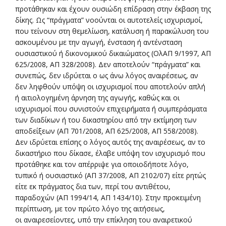
προτάθηκαν και έχουν ουσιώδη επίδραση στην έκβαση της
δίκης. Ως “πράγματα” νοούνται οι αυτοτελείς ισχυρισμοί,
που τείνουν στη θεμελίωση, κατάλυση ή παρακώλυση του
ασκουμένου με την αγωγή, ένσταση ή αντένσταση
ουσιαστικού ή δικονομικού δικαιώματος (ΟλΑΠ 9/1997, ΑΠ
625/2008, ΑΠ 328/2008). Δεν αποτελούν “πράγματα” και
συνεπώς, δεν ιδρύεται ο ως άνω λόγος αναιρέσεως, αν
δεν ληφθούν υπόψη οι ισχυρισμοί που αποτελούν απλή
ή αιτιολογημένη άρνηση της αγωγής, καθώς και οι
ισχυρισμοί που συνιστούν επιχειρήματα ή συμπεράσματα
των διαδίκων ή του δικαστηρίου από την εκτίμηση των
αποδείξεων (ΑΠ 701/2008, ΑΠ 625/2008, ΑΠ 558/2008).
Δεν ιδρύεται επίσης ο λόγος αυτός της αναιρέσεως, αν το
δικαστήριο που δίκασε, έλαβε υπόψη τον ισχυρισμό που
προτάθηκε και τον απέρριψε για οποιοδήποτε λόγο,
τυπικό ή ουσιαστικό (ΑΠ 37/2008, ΑΠ 2102/07) είτε ρητώς
είτε εκ πράγματος δια των, περί του αντιθέτου,
παραδοχών (ΑΠ 1994/14, ΑΠ 1434/10). Στην προκειμένη
περίπτωση, με τον πρώτο λόγο της αιτήσεως,
οι αναιρεσείοντες, υπό την επίκληση του αναιρετικού