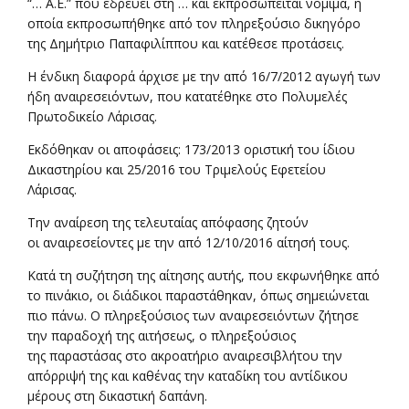
“… Α.Ε.” που εδρεύει στη … και εκπροσωπείται νόμιμα, η
οποία εκπροσωπήθηκε από τον πληρεξούσιο δικηγόρο
της Δημήτριο Παπαφιλίππου και κατέθεσε προτάσεις.
Η ένδικη διαφορά άρχισε με την από 16/7/2012 αγωγή των
ήδη αναιρεσειόντων, που κατατέθηκε στο Πολυμελές
Πρωτοδικείο Λάρισας.
Εκδόθηκαν οι αποφάσεις: 173/2013 οριστική του ίδιου
Δικαστηρίου και 25/2016 του Τριμελούς Εφετείου
Λάρισας.
Την αναίρεση της τελευταίας απόφασης ζητούν
οι αναιρεσείοντες με την από 12/10/2016 αίτησή τους.
Κατά τη συζήτηση της αίτησης αυτής, που εκφωνήθηκε από
το πινάκιο, οι διάδικοι παραστάθηκαν, όπως σημειώνεται
πιο πάνω. Ο πληρεξούσιος των αναιρεσειόντων ζήτησε
την παραδοχή της αιτήσεως, ο πληρεξούσιος
της παραστάσας στο ακροατήριο αναιρεσιβλήτου την
απόρριψή της και καθένας την καταδίκη του αντίδικου
μέρους στη δικαστική δαπάνη.