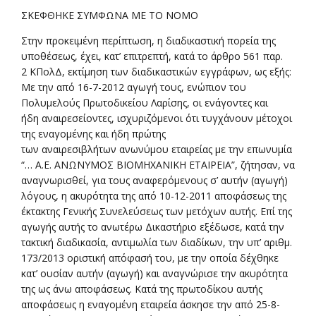
ΣΚΕΦΘΗΚΕ ΣΥΜΦΩΝΑ ΜΕ ΤΟ ΝΟΜΟ
Στην προκειμένη περίπτωση, η διαδικαστική πορεία της
υποθέσεως, έχει, κατ’ επιτρεπτή, κατά το άρθρο 561 παρ.
2 ΚΠολΔ, εκτίμηση των διαδικαστικών εγγράφων, ως εξής:
Με την από 16-7-2012 αγωγή τους, ενώπιον του
Πολυμελούς Πρωτοδικείου Λαρίσης, οι ενάγοντες και
ήδη αναιρεσείοντες, ισχυριζόμενοι ότι τυγχάνουν μέτοχοι
της εναγομένης και ήδη πρώτης
των αναιρεσιβλήτων ανωνύμου εταιρείας με την επωνυμία
“… Α.Ε. ΑΝΩΝΥΜΟΣ ΒΙΟΜΗΧΑΝΙΚΗ ΕΤΑΙΡΕΙΑ”, ζήτησαν, να
αναγνωρισθεί, για τους αναφερόμενους σ’ αυτήν (αγωγή)
λόγους, η ακυρότητα της από 10-12-2011 αποφάσεως της
έκτακτης Γενικής Συνελεύσεως των μετόχων αυτής. Επί της
αγωγής αυτής το ανωτέρω Δικαστήριο εξέδωσε, κατά την
τακτική διαδικασία, αντιμωλία των διαδίκων, την υπ’ αριθμ.
173/2013 οριστική απόφασή του, με την οποία δέχθηκε
κατ’ ουσίαν αυτήν (αγωγή) και αναγνώρισε την ακυρότητα
της ως άνω αποφάσεως. Κατά της πρωτοδίκου αυτής
αποφάσεως η εναγομένη εταιρεία άσκησε την από 25-8-