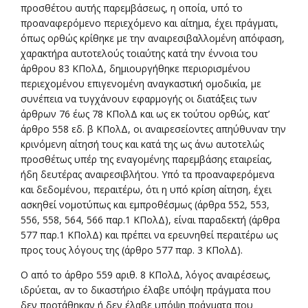
προσθέτου αυτής παρεμβάσεως, η οποία, υπό το
προαναφερόμενο περιεχόμενο και αίτημα, έχει πράγματι,
όπως ορθώς κρίθηκε με την αναιρεσιβαλλομένη απόφαση,
χαρακτήρα αυτοτελούς τοιαύτης κατά την έννοια του
άρθρου 83 ΚΠολΔ, δημιουργήθηκε περιορισμένου
περιεχομένου επιγενομένη αναγκαστική ομοδικία, με
συνέπεια να τυγχάνουν εφαρμογής οι διατάξεις των
άρθρων 76 έως 78 ΚΠολΔ και ως εκ τούτου ορθώς, κατ’
άρθρο 558 εδ. β ΚΠολΔ, οι αναιρεσείοντες απηύθυναν την
κρινόμενη αίτησή τους και κατά της ως άνω αυτοτελώς
προσθέτως υπέρ της εναγομένης παρεμβάσης εταιρείας,
ήδη δευτέρας αναιρεσιβλήτου. Υπό τα προαναφερόμενα
και δεδομένου, περαιτέρω, ότι η υπό κρίση αίτηση, έχει
ασκηθεί νομοτύπως και εμπροθέσμως (άρθρα 552, 553,
556, 558, 564, 566 παρ.1 ΚΠολΔ), είναι παραδεκτή (άρθρα
577 παρ.1 ΚΠολΔ) και πρέπει να ερευνηθεί περαιτέρω ως
προς τους λόγους της (άρθρο 577 παρ. 3 ΚΠολΔ).
Ο από το άρθρο 559 αριθ. 8 ΚΠολΔ, λόγος αναιρέσεως,
ιδρύεται, αν το δικαστήριο έλαβε υπόψη πράγματα που
δεν προτάθηκαν ή δεν έλαβε υπόψη πράγματα που