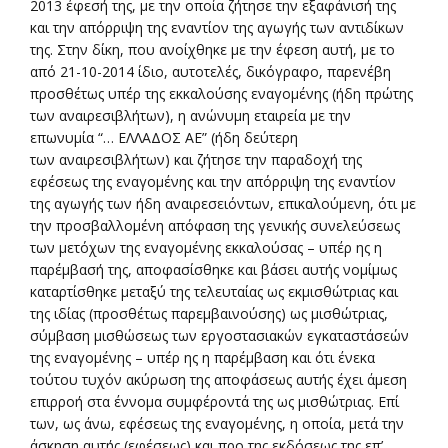
2013 έφεσή της, με την οποία ζήτησε την εξαφάνισή της
και την απόρριψη της εναντίον της αγωγής των αντιδίκων
της. Στην δίκη, που ανοίχθηκε με την έφεση αυτή, με το
από 21-10-2014 ίδιο, αυτοτελές, δικόγραφο, παρενέβη
προσθέτως υπέρ της εκκαλούσης εναγομένης (ήδη πρώτης
των αναιρεσιβλήτων), η ανώνυμη εταιρεία με την
επωνυμία “… ΕΛΛΑΔΟΣ AE” (ήδη δεύτερη
των αναιρεσιβλήτων) και ζήτησε την παραδοχή της
εφέσεως της εναγομένης και την απόρριψη της εναντίον
της αγωγής των ήδη αναιρεσειόντων, επικαλούμενη, ότι με
την προσβαλλομένη απόφαση της γενικής συνελεύσεως
των μετόχων της εναγομένης εκκαλούσας – υπέρ ης η
παρέμβασή της, αποφασίσθηκε και βάσει αυτής νομίμως
καταρτίσθηκε μεταξύ της τελευταίας ως εκμισθώτριας και
της ιδίας (προσθέτως παρεμβαινούσης) ως μισθώτριας,
σύμβαση μισθώσεως των εργοστασιακών εγκαταστάσεών
της εναγομένης – υπέρ ης η παρέμβαση και ότι ένεκα
τούτου τυχόν ακύρωση της αποφάσεως αυτής έχει άμεση
επιρροή στα έννομα συμφέροντά της ως μισθώτριας. Επί
των, ως άνω, εφέσεως της εναγομένης, η οποία, μετά την
άσκηση αυτής (εφέσεως) και προ της εκδόσεως της επ’